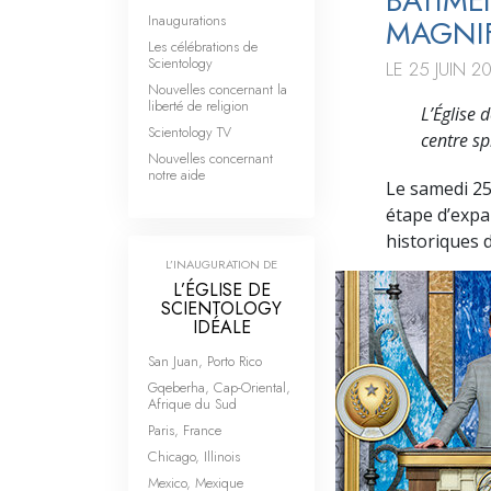
BÂTIME
Inaugurations
MAGNI
Les célébrations de
Scientology
LE 25 JUIN 2
Nouvelles concernant la
liberté de religion
L’Église 
Scientology TV
centre sp
Nouvelles concernant
notre aide
Le samedi 25
étape d’expa
historiques 
L’INAUGURATION DE
L’ÉGLISE DE
SCIENTOLOGY
IDÉALE
San Juan, Porto Rico
Gqeberha, Cap-Oriental,
Afrique du Sud
Paris, France
Chicago, Illinois
Mexico, Mexique