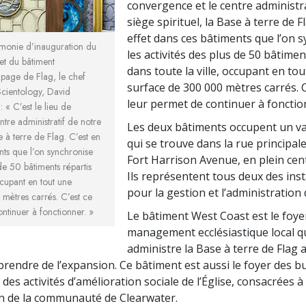
convergence et le centre administr
siège spirituel, la Base à terre de F
effet dans ces bâtiments que l’on 
émonie d’inauguration du
les activités des plus de 50 bâtimen
et du bâtiment
dans toute la ville, occupant en to
uipage de Flag, le chef
surface de 300 000 mètres carrés. C
Scientology, David
leur permet de continuer à fonction
 « C’est le lieu de
tre administratif de notre
Les deux bâtiments occupent un va
se à terre de Flag. C’est en
qui se trouve dans la rue principale d
nts que l’on synchronise
Fort Harrison Avenue, en plein centr
 de 50 bâtiments répartis
Ils représentent tous deux des inst
ccupant en tout une
pour la gestion et l’administration 
mètres carrés. C’est ce
ntinuer à fonctionner. »
Le bâtiment West Coast est le foye
management ecclésiastique local qui
administre la Base à terre de Flag a
prendre de l’expansion. Ce bâtiment est aussi le foyer des b
des activités d’amélioration sociale de l’Église, consacrées à
on de la communauté de Clearwater.