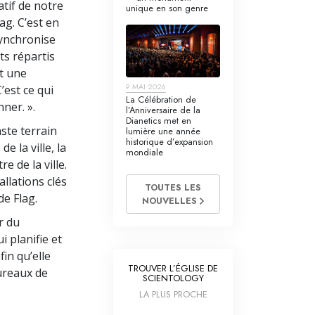
atif de notre
unique en son genre
lag. C’est en
synchronise
ts répartis
ut une
9 MAI 2026
’est ce qui
La Célébration de
ner. ».
l’Anniversaire de la
Dianetics met en
ste terrain
lumière une année
historique d’expansion
e la ville, la
mondiale
e de la ville.
allations clés
TOUTES LES
de Flag.
NOUVELLES
r du
 planifie et
fin qu’elle
TROUVER L’ÉGLISE DE
ureaux de
SCIENTOLOGY
LA PLUS PROCHE