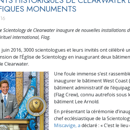
NTS HISTORIQUES DE CLEARWATER 
FIQUES MONUMENTS
016
de Scientology de Clearwater inaugure de nouvelles installations 
irituel international, Flag.
 juin 2016, 3000 scientologues et leurs invités ont célébré 
nsion de l’Église de Scientology en inaugurant deux bâtimen
de Clearwater.
Une foule immense s’est rassembl
inaugurer le bâtiment West Coast (
bâtiment administratif de l’équipag
(Flag Crew), connu autrefois sous 
bâtiment Lee Arnold.
En présentant la cérémonie d’inaug
chef ecclésiastique de la Scientolog
Miscavige, a
déclaré : « C’est le lieu