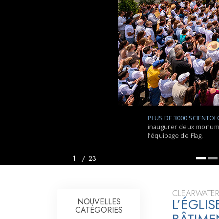
Qu’est-ce que la gran
PLUS DE 3000 SCIENTO
inaugurer deux monumen
l’équipage de Flag.
1
/
23
CLEARWATER
L’ÉGLI
NOUVELLES
CATÉGORIES