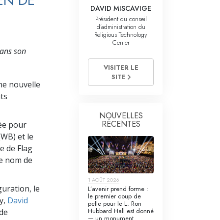
EN DE
La communication
DAVID MISCAVIGE
Président du conseil
d’administration du
Religious Technology
Center
dans son
VISITER LE
SITE
une nouvelle
ts
NOUVELLES
RÉCENTES
ée pour
WB) et le
e de Flag
le nom de
1 AOÛT 2026
uration, le
L’avenir prend forme :
le premier coup de
y,
David
pelle pour le L. Ron
Hubbard Hall est donné
 de
— un monument