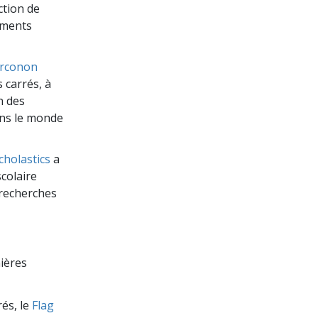
ction de
ements
rconon
 carrés, à
n des
ans le monde
cholastics
a
scolaire
 recherches
nières
rés, le
Flag