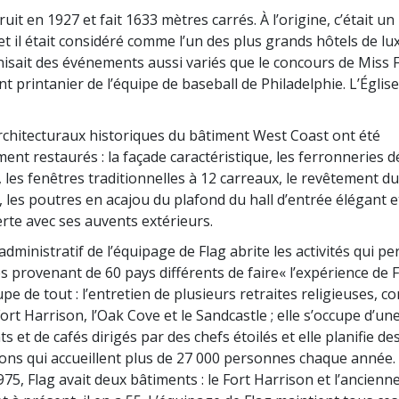
ruit en 1927 et fait 1633 mètres carrés. À l’origine, c’était un 
t il était considéré comme l’un des plus grands hôtels de lux
nisait des événements aussi variés que le concours de Miss F
t printanier de l’équipe de baseball de Philadelphie. L’Église
architecturaux historiques du bâtiment West Coast ont été
ent restaurés : la façade caractéristique, les ferronneries d
 les fenêtres traditionnelles à 12 carreaux, le revêtement du
les poutres en acajou du plafond du hall d’entrée élégant et
erte avec ses auvents extérieurs.
dministratif de l’équipage de Flag abrite les activités qui p
 provenant de 60 pays différents de faire« l’expérience de F
pe de tout : l’entretien de plusieurs retraites religieuses, 
Fort Harrison, l’Oak Cove et le Sandcastle ; elle s’occupe d’u
s et de cafés dirigés par des chefs étoilés et elle planifie d
ons qui accueillent plus de 27 000 personnes chaque année.
975, Flag avait deux bâtiments : le Fort Harrison et l’ancien