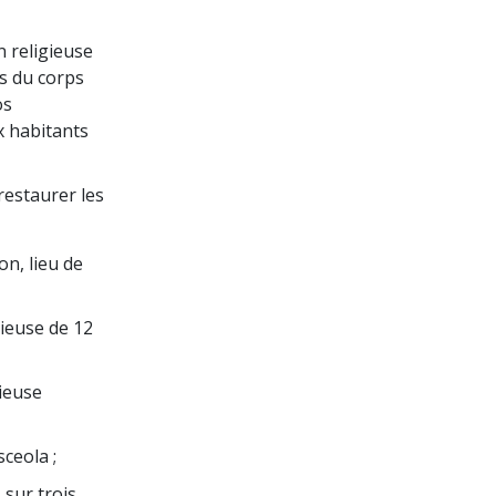
 religieuse
es du corps
os
x habitants
 restaurer les
on, lieu de
gieuse de 12
gieuse
sceola ;
 sur trois