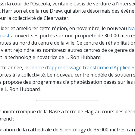
si la cour de l’Osceola, véritable oasis de verdure à l’interse
t Harrison et de la rue Drew, qui abrite désormais des évén
r la collectivité de Clearwater.
aider et améliorer cette région, en novembre, le nouveau
Na
oast
a ouvert ses portes sur une propriété de 30 000 mètres
tes au nord du centre de la ville. Ce centre de réhabilitatio
vient rejoindre les nombreux autres centres de ce genre d
t la technologie novatrice de L. Ron Hubbard.
ette année, le
centre d’apprentissage transformé d’Applied S
rtes à la collectivité. Le nouveau centre modèle de soutien 
s propose des programmes d’alphabétisation basés sur les
 de L. Ron Hubbard.
e ininterrompue de la Base à terre de Flag au cours des der
rend :
uration de la cathédrale de Scientology de 35 000 mètres car