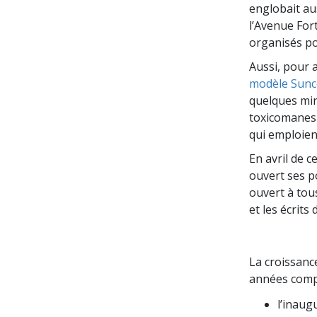
englobait aus
l’Avenue For
organisés pou
Aussi, pour 
modèle Sunc
quelques minu
toxicomanes 
qui emploien
En avril de c
ouvert ses po
ouvert à tou
et les écrits
La croissanc
années comp
l’inaug