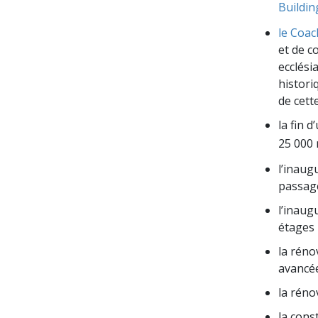
Buildin
le Coa
et de c
ecclési
histori
de cett
la fin 
25 000 
l’inaug
passage
l’inaug
étages 
la réno
avancée
la réno
la cons