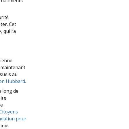
s bâtiments
rité
ter. Cet
 qui l’a
cienne
e maintenant
suels au
Ron Hubbard.
e long de
ire
de
Citoyens
dation pour
onie