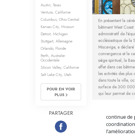
Austin, Texas
Ventura, Californie
Columbus, Ohio Central
En présentant la cér
Kansas City, Missouri
bâtiment West Coast 
administratif de l’éq
Detroit, Michigan
ecclésiastique de la 
Stuttgart, Allemagne
Miscavige, a déclaré :
Orlando, Floride
convergence et le cen
Perth, Australie-
Occidentale
siège spirituel, la Ba
effet dans ces bâtime
Silicon Valley, Californie
les activités des plus
Salt Lake City, Utah
dans toute la ville, o
surface de 300 000 
POUR EN VOIR
qui leur permet de co
PLUS
PARTAGER
continue de 
coordination 
l’améliorati