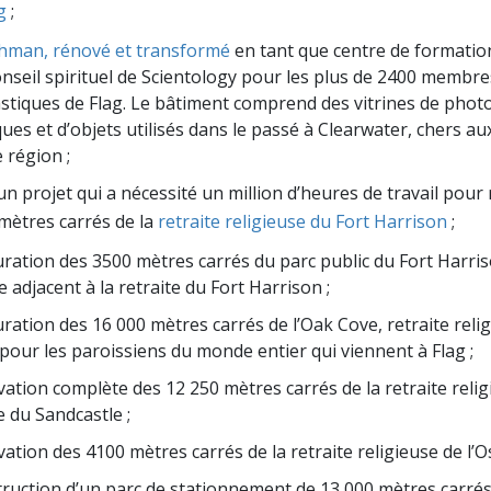
g
;
chman, rénové et transformé
en tant que centre de formation
onseil spirituel de Scientology pour les plus de 2400 membr
astiques de Flag. Le bâtiment comprend des vitrines de phot
ques et d’objets utilisés dans le passé à Clearwater, chers au
e région ;
d’un projet qui a nécessité un million d’heures de travail pour
mètres carrés de la
retraite religieuse du Fort Harrison
;
uration des 3500 mètres carrés du parc public du Fort Harris
 adjacent à la retraite du Fort Harrison ;
uration des 16 000 mètres carrés de l’Oak Cove, retraite reli
pour les paroissiens du monde entier qui viennent à Flag ;
vation complète des 12 250 mètres carrés de la retraite reli
 du Sandcastle ;
vation des 4100 mètres carrés de la retraite religieuse de l’O
truction d’un parc de stationnement de 13 000 mètres carrés