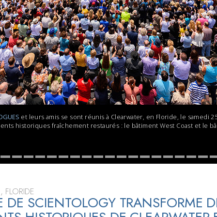
deur ?
LOGUES
et leurs amis se sont réunis à Clearwater, en Floride, le samedi 2
ts historiques fraîchement restaurés : le bâtiment West Coast et le bât
, FLORIDE
SE DE SCIENTOLOGY TRANSFORME D