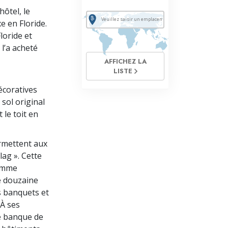
hôtel, le
e en Floride.
loride et
 l’a acheté
AFFICHEZ LA
LISTE
écoratives
 sol original
 le toit en
ermettent aux
lag ». Cette
comme
ne douzaine
es banquets et
 À ses
ne banque de