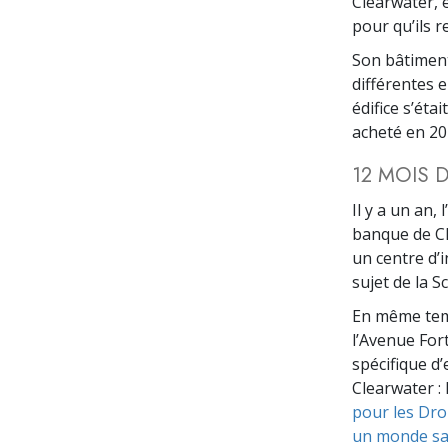
Clearwater, e
pour qu’ils r
Son bâtiment
différentes 
édifice s’éta
acheté en 20
12 MOIS 
Il y a un an,
banque de Cle
un centre d’
sujet de la S
En même temp
l’Avenue For
spécifique d
Clearwater : 
pour les Dro
un monde sa