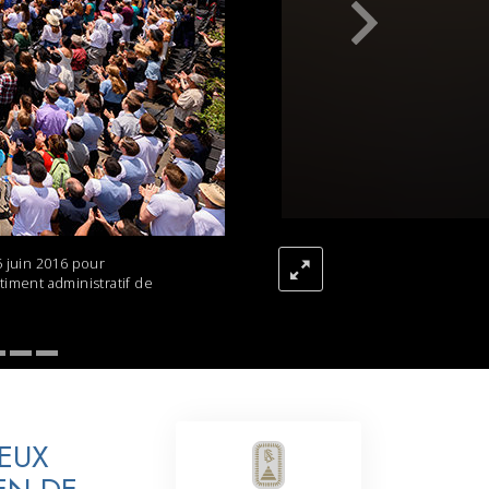
L’échelle des tons émotionnels
Réponses aux drogues
Les enfants
Des outils pour le monde du travail
L’éthique et les conditions
La raison de l’oppression
5 juin 2016 pour
Les investigations
iment administratif de
Les fondements de l’organisation
Les fondements des relations publiques
Cibles et buts
EUX
La technologie de l’étude