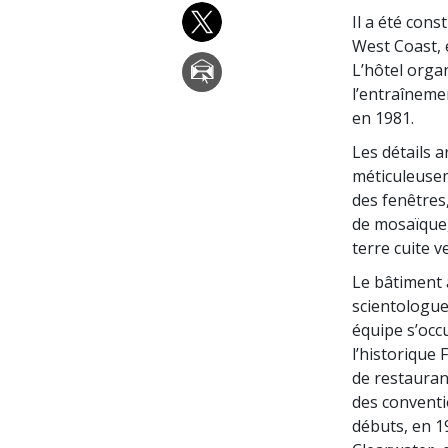
Il a été const
West Coast, e
L’hôtel orga
l’entraînemen
en 1981.
Les détails 
méticuleusem
des fenêtres,
de mosaïque, 
terre cuite v
Le bâtiment a
scientologues
équipe s’occu
l’historique 
de restaurant
des conventi
débuts, en 1