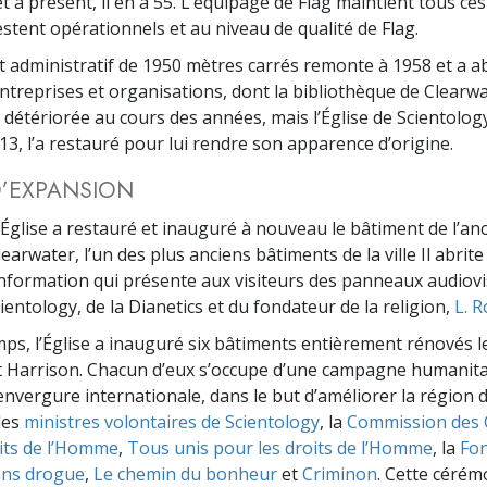
t à présent, il en a 55. L’équipage de Flag maintient tous ce
estent opérationnels et au niveau de qualité de Flag.
 administratif de 1950 mètres carrés remonte à 1958 et a ab
entreprises et organisations, dont la bibliothèque de Clearwa
it détériorée au cours des années, mais l’Église de Scientology,
13, l’a restauré pour lui rendre son apparence d’origine.
D’EXPANSION
 l’Église a restauré et inauguré à nouveau le bâtiment de l’an
arwater, l’un des plus anciens bâtiments de la ville Il abrit
information qui présente aux visiteurs des panneaux audiovi
cientology, de la Dianetics et du fondateur de la religion,
L. 
s, l’Église a inauguré six bâtiments entièrement rénovés l
t Harrison. Chacun d’eux s’occupe d’une campagne humanita
’envergure internationale, dans le but d’améliorer la région 
les
ministres volontaires de Scientology
, la
Commission des 
its de l’Homme
,
Tous unis pour les droits de l’Homme
, la
Fon
ns drogue
,
Le chemin du bonheur
et
Criminon
. Cette cérém