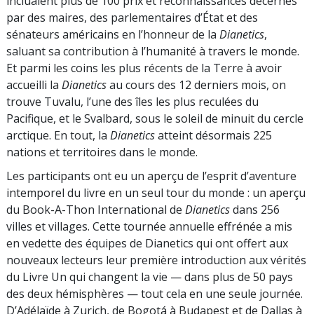
incluaient plus de 100 prix et reconnaissances décernés
par des maires, des parlementaires d’État et des
sénateurs américains en l’honneur de la
Dianetics
,
saluant sa contribution à l’humanité à travers le monde.
Et parmi les coins les plus récents de la Terre à avoir
accueilli la
Dianetics
au cours des 12 derniers mois, on
trouve Tuvalu, l’une des îles les plus reculées du
Pacifique, et le Svalbard, sous le soleil de minuit du cercle
arctique. En tout, la
Dianetics
atteint désormais 225
nations et territoires dans le monde.
Les participants ont eu un aperçu de l’esprit d’aventure
intemporel du livre en un seul tour du monde : un aperçu
du Book-A-Thon International de
Dianetics
dans 256
villes et villages. Cette tournée annuelle effrénée a mis
en vedette des équipes de Dianetics qui ont offert aux
nouveaux lecteurs leur première introduction aux vérités
du Livre Un qui changent la vie — dans plus de 50 pays
des deux hémisphères — tout cela en une seule journée.
D’Adélaïde à Zurich, de Bogotá à Budapest et de Dallas à