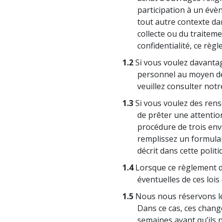
Qu’est-ce que la gran
participation à un évèn
tout autre contexte da
collecte ou du traitem
confidentialité, ce règl
1.2
Si vous voulez davantag
personnel au moyen de 
veuillez consulter not
1.3
Si vous voulez des ren
de prêter une attention 
procédure de trois env
remplissez un formulair
décrit dans cette politi
1.4
Lorsque ce règlement de
éventuelles de ces loi
1.5
Nous nous réservons le 
Dans ce cas, ces chan
semaines avant qu’ils n