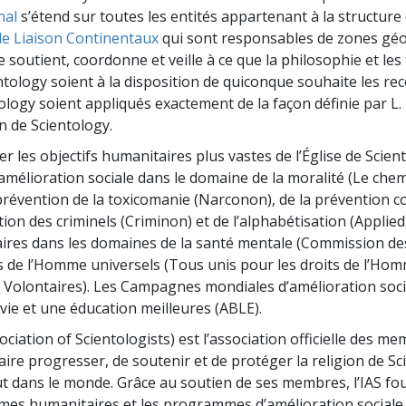
nal
s’étend sur toutes les entités appartenant à la structure 
e Liaison Continentaux
qui sont responsables de zones géo
e soutient, coordonne et veille à ce que la philosophie et les
ntology soient à la disposition de quiconque souhaite les rece
ology soient appliqués exactement de la façon définie par L.
n de Scientology.
er les objectifs humanitaires plus vastes de l’Église de Scient
mélioration sociale dans le domaine de la moralité (Le chem
a prévention de la toxicomanie (Narconon), de la prévention 
ation des criminels (Criminon) et de l’alphabétisation (Applied
es dans les domaines de la santé mentale (Commission des
s de l’Homme universels (Tous unis pour les droits de l’Hom
s Volontaires). Les Campagnes mondiales d’amélioration soc
vie et une éducation meilleures (ABLE).
ociation of Scientologists) est l’association officielle des me
faire progresser, de soutenir et de protéger la religion de Sc
ut dans le monde. Grâce au soutien de ses membres, l’IAS fo
mes humanitaires et les programmes d’amélioration sociale