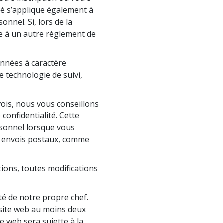
L’échelle des tons émotionnels
ité s’applique également à
nnel. Si, lors de la
Réponses aux drogues
ce à un autre règlement de
Les enfants
onnées à caractère
Des outils pour le monde du travail
 technologie de suivi,
L’éthique et les conditions
ois, nous vous conseillons
La raison de l’oppression
 confidentialité. Cette
Les investigations
rsonnel lorsque vous
ois envois postaux, comme
Les fondements de l’organisation
Les fondements des relations publiques
tions, toutes modifications
Cibles et buts
té de notre propre chef.
La technologie de l’étude
site web au moins deux
e web sera sujette à la