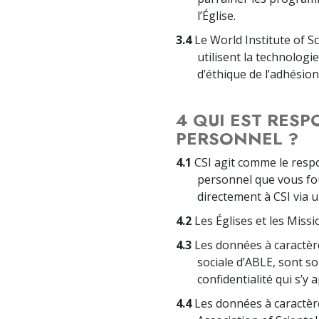
l’Église.
3.4
Le World Institute of S
utilisent la technolog
d’éthique de l’adhésion
4 QUI EST RES
PERSONNEL ?
4.1
CSI agit comme le resp
personnel que vous fou
directement à CSI via u
4.2
Les Églises et les Miss
4.3
Les données à caractèr
sociale d’ABLE, sont so
confidentialité qui s’y 
4.4
Les données à caractère