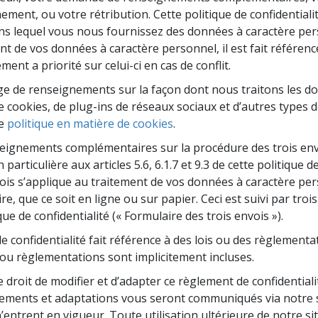
deur ?
ement, ou votre rétribution. Cette politique de confidential
ns lequel vous nous fournissez des données à caractère perso
ent de vos données à caractère personnel, il est fait référen
ement a priorité sur celui-ci en cas de conflit.
e de renseignements sur la façon dont nous traitons les d
cookies, de plug-ins de réseaux sociaux et d’autres types de
re
politique en matière de cookies
.
seignements complémentaires sur la procédure des trois env
particulière aux articles 5.6, 6.1.7 et 9.3 de cette politique de
ois s’applique au traitement de vos données à caractère pe
e, que ce soit en ligne ou sur papier. Ceci est suivi par tr
que de confidentialité (« Formulaire des trois envois »).
 confidentialité fait référence à des lois ou des règlementa
s ou règlementations sont implicitement incluses.
droit de modifier et d’adapter ce règlement de confidentiali
gements et adaptations vous seront communiqués via notre 
’entrent en vigueur. Toute utilisation ultérieure de notre sit