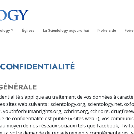
tology ?
Églises
La Scientology aujourd’hui
Notre aide
Foire
s
Trouver une Église
Inaugurations
Le chemin du bonheu
Antéc
Liv
ientologie
Églises idéales de Scientology
Les célébrations de Scientology
Applied Scholastics
À l’i
Liv
 CONFIDENTIALITÉ
 Scientologie
Organisations avancées
David Miscavige — Chef ecclésiastique
Criminon
L’org
con
de la Scientology
logue
Base à terre de Flag
Narconon
Film
 GÉNÉRALE
se
Freewinds
La vérité sur la drog
Ser
identialité s’applique au traitement de vos données à caract
 des sites web suivants : scientology.org, scientology.net, oxf
de la
Apporter la Scientologie au monde
Tous unis pour les d
entier
, youthforhumanrights.org, cchrint.org, cchr.org, drugfreew
La Commission des C
que de confidentialité est publié (« sites web »), vos communi
troduction
Droits de l’Homme
t au moyen de nos réseaux sociaux (tels que Facebook, Twitte
gieux, votre demande de renseignements complémentaires, vo
Les ministres volonta