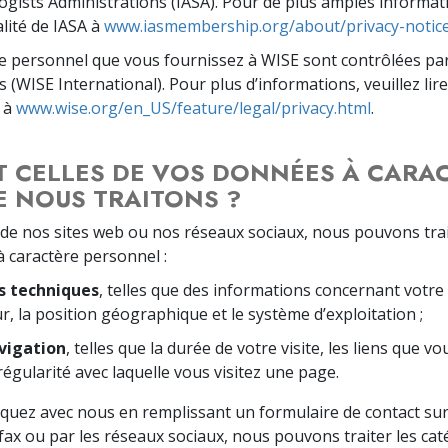
ogists Administrations (IASA). Pour de plus amples information
alité de IASA à
www.iasmembership.org/about/privacy-notice
 personnel que vous fournissez à WISE sont contrôlées par 
 (WISE International). Pour plus d’informations, veuillez lire
E à
www.wise.org/en_US/feature/legal/privacy.html
.
T CELLES DE VOS DONNÉES À CARA
 NOUS TRAITONS ?
de nos sites web ou nos réseaux sociaux, nous pouvons trai
 caractère personnel :
s techniques
, telles que des informations concernant votre a
r, la position géographique et le système d’exploitation ;
vigation
, telles que la durée de votre visite, les liens que v
 régularité avec laquelle vous visitez une page.
ez avec nous en remplissant un formulaire de contact sur l
 fax ou par les réseaux sociaux, nous pouvons traiter les ca