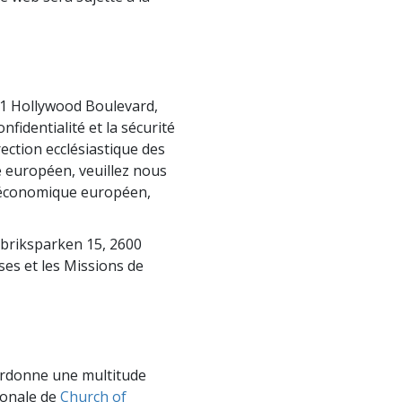
La communication
6331 Hollywood Boulevard,
identialité et la sécurité
ection ecclésiastique des
e européen, veuillez nous
ce économique européen,
abriksparken 15, 2600
ses et les Missions de
coordonne une multitude
tionale de
Church of