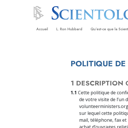
Accueil
L. Ron Hubbard
Qu’est-ce que la Scien
Croyances et pratique
Credos et Codes de Sc
POLITIQUE DE
Les scientologues et la
Rencontrez un sciento
1 DESCRIPTION
À l’intérieur d’une égli
1.1
Cette politique de conf
de votre visite de l’un
Les principes de base 
Scientologie
volunteerministers.org
sur lequel cette politi
La Dianétique : Une in
mail, téléphone, fax e
achat d’ouvrages reli
Amour et haine –