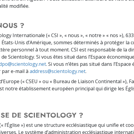
lité modifiée.
NOUS ?
ology Internationale (« CSI », « nous », « notre » « nos »), 
 États-Unis d’Amérique, sommes déterminés à protéger la conf
tère personnel à tout moment. CSI est responsable de la dir
s de Scientology. Si vous êtes situé dans l’Espace économiqu
dpo@scientology.net
. Si vous n’êtes pas situé dans l’Espa
r par e-mail à
address@scientology.net
.
 d’Europe (« CSEU » ou « Bureau de Liaison Continental »), F
t notre établissement européen principal qui dirige les Égli
.
LISE DE SCIENTOLOGY ?
(« l’Église ») est une structure ecclésiastique qui unifie et 
 diverses. Le système d’administration ecclésiastique interna