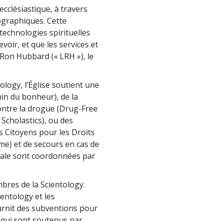
ecclésiastique, à travers
graphiques. Cette
 technologies spirituelles
voir, et que les services et
 Ron Hubbard (« LRH »), le
ology, l’Église soutient une
in du bonheur), de la
contre la drogue (Drug-Free
 Scholastics), ou des
 Citoyens pour les Droits
me) et de secours en cas de
iale sont coordonnées par
mbres de la Scientology.
ientology et les
urnit des subventions pour
 qui sont soutenus par