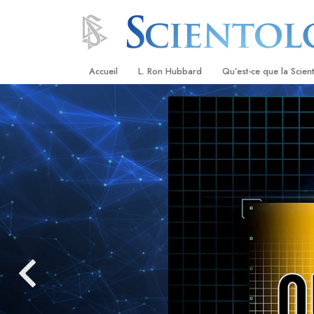
Accueil
L. Ron Hubbard
Qu’est-ce que la Scien
Croyances et pratique
Credos et Codes de Sc
Les scientologues et la
Rencontrez un sciento
À l’intérieur d’une égli
Les principes de base 
Scientologie
La Dianétique : Une in
Amour et haine –