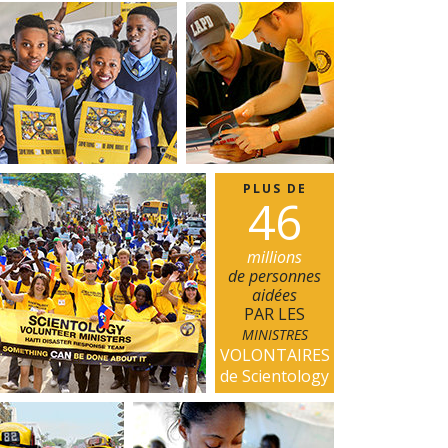
La communication
PLUS DE
4
6
millions
de personnes
aidées
PAR LES
MINISTRES
VOLONTAIRES
de Scientology