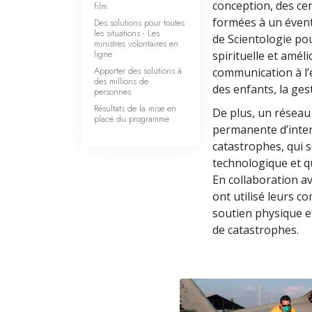
conception, des ce
film
formées à un évent
Des solutions pour toutes
les situations - Les
de Scientologie po
ministres volontaires en
ligne
spirituelle et améli
Apporter des solutions à
communication à l’
des millions de
des enfants, la ges
personnes
Résultats de la mise en
De plus, un réseau
place du programme
permanente d’inter
catastrophes, qui 
technologique et qu
En collaboration av
ont utilisé leurs c
soutien physique et
de catastrophes.