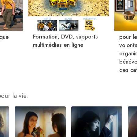
Formation, DVD, supports
lque
pour le
multimédias en ligne
volonta
organi
bénévo
des ca
our la vie.