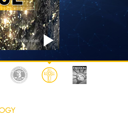
L’échelle des tons émotionnels
Réponses aux drogues
Les enfants
Des outils pour le monde du travail
Voir la vidéo
L’éthique et les conditions
La raison de l’oppression
Les investigations
Les fondements de l’organisation
Les fondements des relations publiques
Cibles et buts
LOGY
La technologie de l’étude