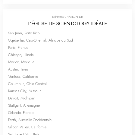
L’INAUGURATION DE
L’ÉGLISE DE SCIENTOLOGY IDÉALE
San Juan, Porto Rico
Gqeberha, Cap-Oriental, Afrique du Sud
Paris, France
Chicago, Illinois
Mexico, Mexique
Austin, Texas
Ventura, Californie
Columbus, Ohio Central
Kansas City, Missouri
Detroit, Michigan
Stuttgart, Allemagne
Orlando, Floride
Perth, Australie-Occidentale
Silicon Valley, Californie
Salt Lake City, Utah