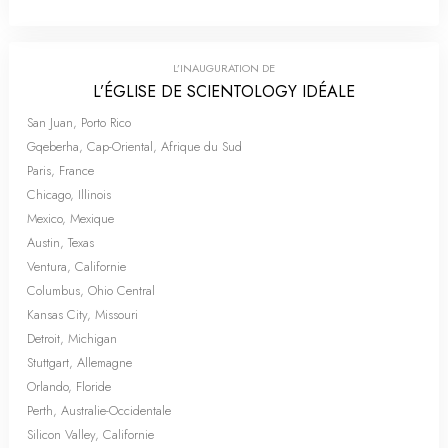
L’INAUGURATION DE
L’ÉGLISE DE SCIENTOLOGY IDÉALE
San Juan, Porto Rico
Gqeberha, Cap-Oriental, Afrique du Sud
Paris, France
Chicago, Illinois
Mexico, Mexique
Austin, Texas
Ventura, Californie
Columbus, Ohio Central
Kansas City, Missouri
Detroit, Michigan
Stuttgart, Allemagne
Orlando, Floride
Perth, Australie-Occidentale
Silicon Valley, Californie