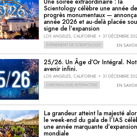
Une soirée extraordinaire : la
Scientology célèbre une année d
progrès monumentaux — annonça
année 2026 et au-delà placée sou
signe de l’expansion
LOS ANGELES, CALIFORNIE
31 DÉCEMBRE 20
•
ÉVÈNEMENT DE SCIENTOLOGY
EN SAVOI
25/26. Un Âge d’Or Intégral. Not
avenir infini.
LOS ANGELES, CALIFORNIE
31 DÉCEMBRE 20
•
CHRONOLOGIE INTERACTIVE
EN SAVOI
La grandeur atteint la majesté alo
le week-end du gala de l’IAS célè
une année marquante d’expansio
mondiale