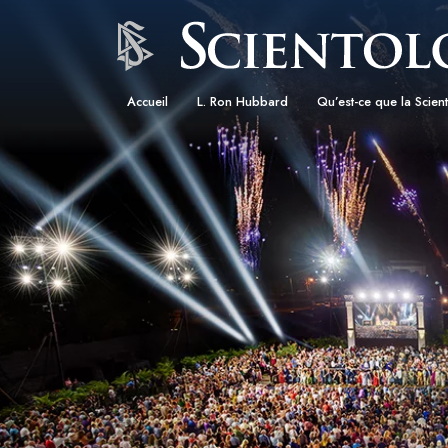
Accueil
L. Ron Hubbard
Qu’est-ce que la Scien
Croyances et pratique
Credos et Codes de Sc
Les scientologues et la
Rencontrez un sciento
À l’intérieur d’une égli
Les principes de base 
Scientologie
La Dianétique : Une in
Amour et haine –