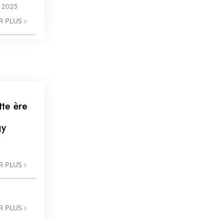
 2025
R PLUS
tte ère
gy
R PLUS
R PLUS