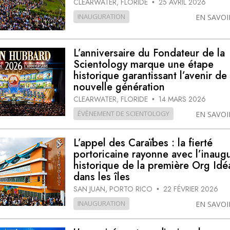
CLEARWATER, FLORIDE
25 AVRIL 2026
•
INAUGURATION
EN SAVOI
L’anniversaire du Fondateur de la
Scientology marque une étape
historique garantissant l’avenir de 
nouvelle génération
CLEARWATER, FLORIDE
14 MARS 2026
•
ÉVÈNEMENT DE SCIENTOLOGY
EN SAVOI
L’appel des Caraïbes : la fierté
portoricaine rayonne avec l’inaug
historique de la première Org Idé
dans les îles
SAN JUAN, PORTO RICO
22 FÉVRIER 2026
•
INAUGURATION
EN SAVOI