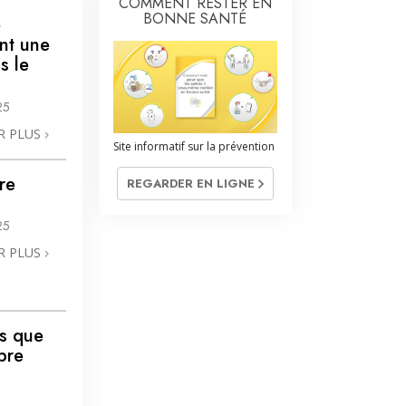
COMMENT RESTER EN
BONNE SANTÉ
e
nt une
s le
25
R PLUS
Site informatif sur la prévention
re
REGARDER EN LIGNE
25
R PLUS
rs que
bre
n