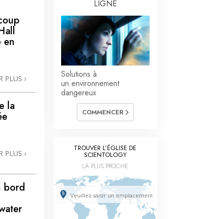
La communication
LIGNE
 coup
Hall
 en
Solutions à
R PLUS
un environnement
dangereux
e la
COMMENCER
ée
TROUVER L’ÉGLISE DE
R PLUS
SCIENTOLOGY
LA PLUS PROCHE
n bord
rwater