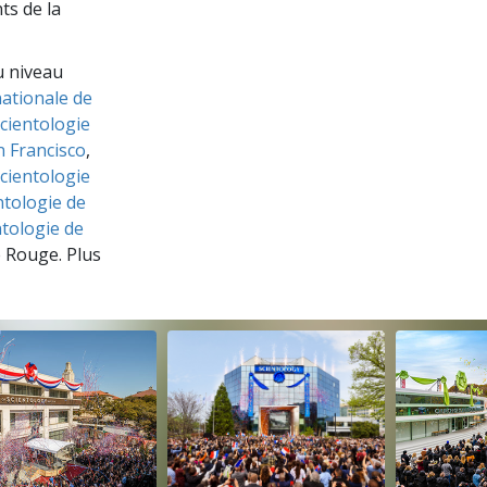
ts de la
u niveau
nationale de
Scientologie
n Francisco
,
Scientologie
ntologie de
ntologie de
e Rouge. Plus