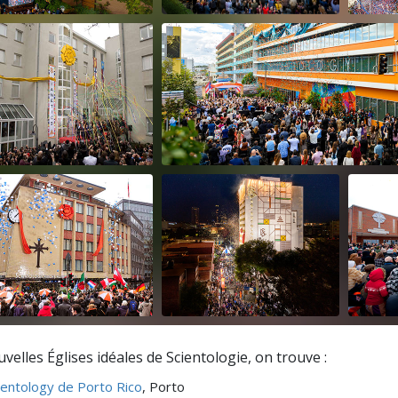
velles Églises idéales de Scientologie, on trouve :
cientology de Porto Rico
, Porto