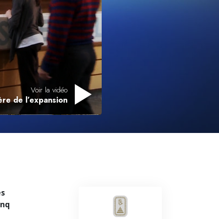
L’échelle des tons émotionnels
Réponses aux drogues
Les enfants
Des outils pour le monde du travail
L’éthique et les conditions
Voir la vidéo
’ère de l’expansion
La raison de l’oppression
Les investigations
Les fondements de l’organisation
Les fondements des relations publiques
Cibles et buts
es
La technologie de l’étude
inq