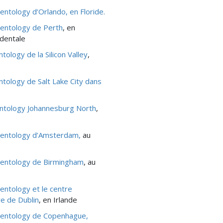
ientology d’Orlando, en Floride.
cientology de Perth
, en
identale
ntology de la Silicon Valley
,
ntology de Salt Lake City dans
entology Johannesburg North
,
cientology d’Amsterdam,
au
cientology de Birmingham
, au
ientology et le centre
e de Dublin
, en Irlande
cientology de Copenhague,