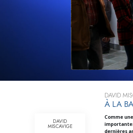
Qu’est-ce que la gran
DAVID MIS
À LA B
Comme une n
DAVID
importantes
MISCAVIGE
dernières a