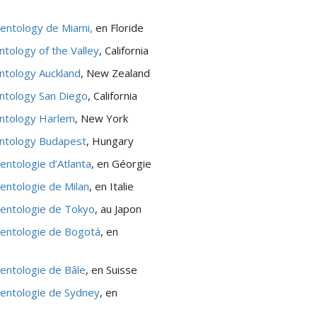
cientology de Miami,
en Floride
ntology of the Valley
, California
entology Auckland
, New Zealand
entology San Diego
, California
entology Harlem
, New York
entology Budapest
, Hungary
ientologie d’Atlanta
, en Géorgie
ientologie de Milan
, en Italie
cientologie de Tokyo
, au Japon
cientologie de Bogotá
, en
ientologie de Bâle
, en Suisse
cientologie de Sydney
, en