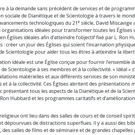
re à la demande sans précédent de services et de program
n sociale de Dianétique et de Scientologie à travers le mond
e
s avancements technologiques du 21
siècle, David Miscavige a
s organisations idéales pour transformer toutes les Églises 
en Églises idéales afin d’atteindre l’objectif fixé par L. Ron
 : créer un jour des Églises qui soient l’incarnation physique
e Scientologie pour aider tous les êtres à atteindre la liberté
tion idéale est une Église conçue pour fournir l’ensemble d
n de Scientologie à ses membres et à la collectivité. « Idéal » s
allations matérielles et aux différents services de son minis
et à la collectivité. Ces Églises abritent des présentations 
c présentant tous les aspects de la Dianétique et de la Scien
 Ron Hubbard et les programmes caritatifs et d’amélioration
religieux ont lieu dans des salles de cours et de conseil spiri
t dépourvues de distractions superflues. Il y a aussi des bib
s, des salles de films et de séminaire et de grandes chapelles