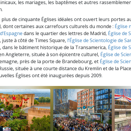
inicaux, les mariages, les baptêmes et autres rassemblemen
n.
 plus de cinquante Églises idéales ont ouvert leurs portes a
l, dont certaines aux carrefours culturels du monde :
Église 
 d’Espagne
dans le quartier des lettres de Madrid,
Église de 
, juste à côté de Times Square,
l’Église de Scientologie de Sa
e, dans le bâtiment historique de la Transamerica,
Église de 
 en Angleterre, située à son épicentre culturel,
Église de Scie
llemagne, près de la porte de Brandebourg, et
Église de Scie
 Russie, située à une courte distance du Kremlin et de la Plac
uvelles Églises ont été inaugurées depuis 2009.