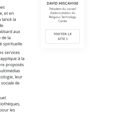
La communication
DAVID MISCAVIGE
mes
Président du conseil
d’administration du
e, et en
Religious Technology
 lancé la
Center
de
 Hubbard aux
VISITER LE
 de la
SITE
 spirituelle.
es services
’applique à la
tère proposés
multimédias
tologie, leur
 sociale de
tuel
liothèques,
 pour les