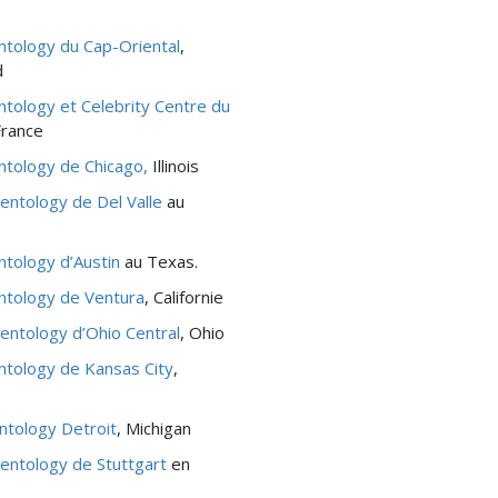
entology du Cap-Oriental
,
d
entology et Celebrity Centre du
France
entology de Chicago,
Illinois
ientology de Del Valle
au
ntology d’Austin
au Texas.
entology de Ventura
, Californie
ientology d’Ohio Central
, Ohio
entology de Kansas City
,
entology Detroit
, Michigan
ientology de Stuttgart
en