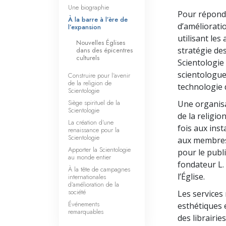
Une biographie
Pour répond
À la barre à l’ère de
d’amélioratio
l’expansion
utilisant le
Nouvelles Églises
stratégie de
dans des épicentres
culturels
Scientologie 
scientologues
Construire pour l’avenir
de la religion de
technologie d
Scientologie
Siège spirituel de la
Une organisa
Scientologie
de la religio
La création d’une
fois aux inst
renaissance pour la
Scientologie
aux membres 
Apporter la Scientologie
pour le publi
au monde entier
fondateur L.
À la tête de campagnes
l’Église.
internationales
d’amélioration de la
société
Les services 
Événements
esthétiques e
remarquables
des librairie