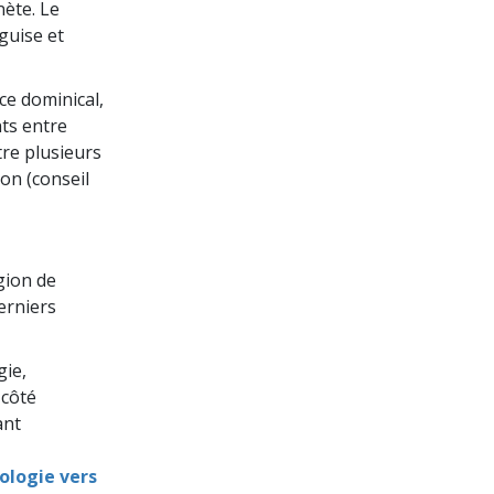
ète. Le
 guise et
ice dominical,
nts entre
re plusieurs
ion (conseil
gion de
derniers
gie,
 côté
ant
tologie vers