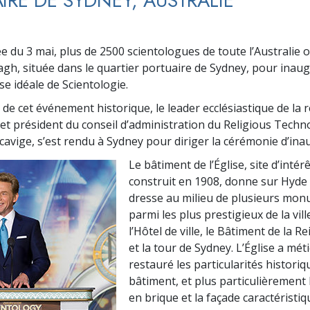
IRE DE SYDNEY, AUSTRALIE
e du 3 mai, plus de 2500 scientologues de toute l’Australie o
agh, située dans le quartier portuaire de Sydney, pour inaug
se idéale de Scientologie.
de cet événement historique, le leader ecclésiastique de la r
 et président du conseil d’administration du Religious Techn
cavige, s’est rendu à Sydney pour diriger la cérémonie d’ina
Le bâtiment de l’Église, site d’intér
construit en 1908, donne sur Hyde 
dresse au milieu de plusieurs mo
parmi les plus prestigieux de la vi
l’Hôtel de ville, le Bâtiment de la Re
et la tour de Sydney. L’Église a mé
restauré les particularités histori
bâtiment, et plus particulièrement 
en brique et la façade caractéristiq