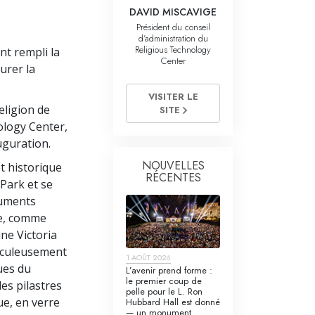
La communication
DAVID MISCAVIGE
Président du conseil
d’administration du
Religious Technology
nt rempli la
Center
urer la
VISITER LE
eligion de
SITE
ology Center,
uguration.
NOUVELLES
êt historique
RÉCENTES
Park et se
numents
lle, comme
ine Victoria
ticuleusement
1 AOÛT 2026
ques du
L’avenir prend forme :
le premier coup de
les pilastres
pelle pour le L. Ron
ue, en verre
Hubbard Hall est donné
— un monument