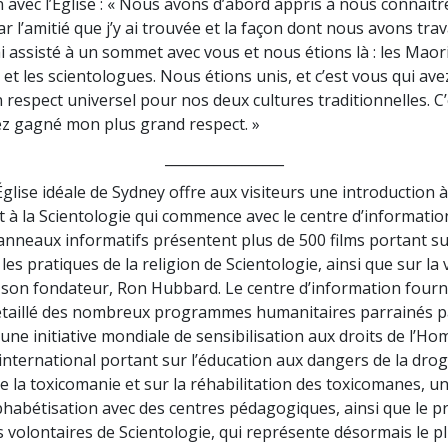
 avec l’Église : « Nous avons d’abord appris à nous connaître
r l’amitié que j’y ai trouvée et la façon dont nous avons trav
i assisté à un sommet avec vous et nous étions là : les Maori
t les scientologues. Nous étions unis, et c’est vous qui avez
 respect universel pour nos deux cultures traditionnelles. C’
z gagné mon plus grand respect. »
_________________
glise idéale de Sydney offre aux visiteurs une introduction à
t à la Scientologie qui commence avec le centre d’informatio
panneaux informatifs présentent plus de 500 films portant su
les pratiques de la religion de Scientologie, ainsi que sur la v
e son fondateur, Ron Hubbard. Le centre d’information four
taillé des nombreux programmes humanitaires parrainés par
ne initiative mondiale de sensibilisation aux droits de l’H
ternational portant sur l’éducation aux dangers de la drog
e la toxicomanie et sur la réhabilitation des toxicomanes, u
phabétisation avec des centres pédagogiques, ainsi que le
s volontaires de Scientologie, qui représente désormais le p