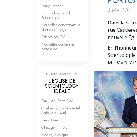
PORTUA
Inaugurations
3 MAI 2014
Les célébrations de
Scientology
Dans la soiré
Nouvelles concernant la
liberté de religion
rue Castlere
Scientology TV
nouvelle Égli
Nouvelles concernant
En l’honneur 
notre aide
Scientologie
M. David Mis
L’INAUGURATION DE
L’ÉGLISE DE
SCIENTOLOGY
IDÉALE
San Juan, Porto Rico
Gqeberha, Cap-Oriental,
Afrique du Sud
Paris, France
Chicago, Illinois
Mexico, Mexique