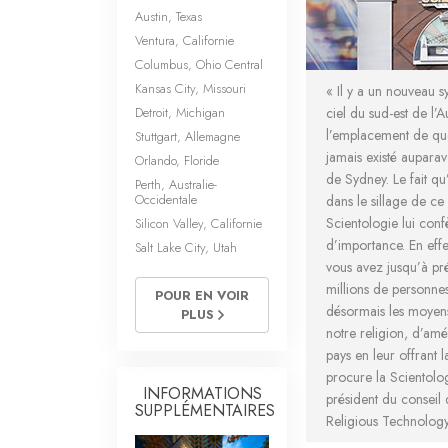
Austin, Texas
Ventura, Californie
Columbus, Ohio Central
Kansas City, Missouri
« Il y a un nouveau 
Detroit, Michigan
ciel du sud-est de l’A
l’emplacement de qu
Stuttgart, Allemagne
jamais existé auparava
Orlando, Floride
de Sydney. Le fait qu
Perth, Australie-
Occidentale
dans le sillage de c
Scientologie lui conf
Silicon Valley, Californie
d’importance. En effe
Salt Lake City, Utah
vous avez jusqu’à pr
millions de personne
POUR EN VOIR
désormais les moyens
PLUS
notre religion, d’amél
pays en leur offrant la
procure la Scientolo
INFORMATIONS
président du conseil 
SUPPLÉMENTAIRES
Religious Technolog