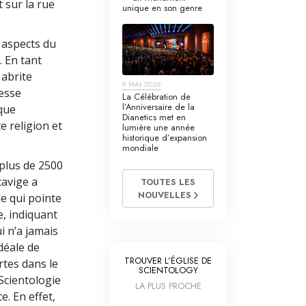
 sur la rue
unique en son genre
 aspects du
. En tant
 abrite
9 MAI 2026
cesse
La Célébration de
l’Anniversaire de la
aque
Dianetics met en
 religion et
lumière une année
historique d’expansion
mondiale
plus de 2500
cavige a
TOUTES LES
NOUVELLES
le qui pointe
e, indiquant
i n’a jamais
idéale de
TROUVER L’ÉGLISE DE
rtes dans le
SCIENTOLOGY
Scientologie
LA PLUS PROCHE
e. En effet,