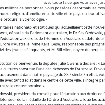
avec toute l’aide que vous avez jus
es millions de personnes, vous possédez désormais les mo
 notre religion, d’améliorer cette ville et ce pays en leur offra
ue procure la Scientologie. »
nitaires nationaux et étatiques qui accueillaient cette nouvelle
Owens, députée du Parlement australien, le Dr Sev Ozdowski,
 l’éducation aux droits de l’Homme en Australie et détenteur 
l’Ordre d’Australie, Mme Kalisi Bese, responsable des prog
ivi des jeunes délinquants, et M. Bill Allen, doyen du peuple
cution de bienvenue, la députée Julie Owens a déclaré : « La
de cultures constitue l’une des richesses de l’Australie. Et vo
e
dacieusement dans notre paysage du XXI
siècle. En effet, v
ille avec tant d’éclat dans le centre de cette ville, s’intègre p
ustralie contemporaine. »
dowski, président du conseil pour l’éducation aux droits de
détenteur de la médaille de l’Ordre d’Australie, a loué les act
 australiens visant à faire connaître les droits de l’Homme :