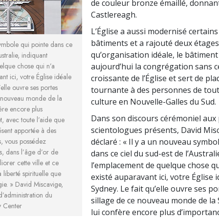
de couleur bronze émaillé, donnant
Castlereagh.
L’Église a aussi modernisé certains
bâtiments et a rajouté deux étages
symbole qui pointe dans ce
qu’organisation idéale, le bâtiment
ustralie, indiquant
elque chose qui n’a
aujourd’hui la congrégation sans 
nt ici, votre Église idéale
croissante de l’Église et sert de pl
’elle ouvre ses portes
tournante à des personnes de toute
e nouveau monde de la
culture en Nouvelle-Galles du Sud.
ère encore plus
Dans son discours cérémoniel aux 
t, avec toute l’aide que
scientologues présents, David Mis
ésent apportée à des
s, vous possédez
déclaré : « Il y a un nouveau symbo
, dans l’âge d’or de
dans ce ciel du sud-est de l’Australi
iorer cette ville et ce
l’emplacement de quelque chose qu
 liberté spirituelle que
existé auparavant ici, votre Église 
gie. »
David Miscavige,
Sydney. Le fait qu’elle ouvre ses po
d’administration du
sillage de ce nouveau monde de la 
y Center
lui confère encore plus d’importanc