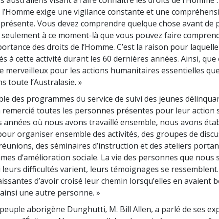
e l’Homme exige une vigilance constante et une compréhens
eprésente. Vous devez comprendre quelque chose avant de p
est seulement à ce moment-là que vous pouvez faire compren
mportance des droits de l’Homme. C’est la raison pour laquell
s à cette activité durant les 60 dernières années. Ainsi, que 
re merveilleux pour les actions humanitaires essentielles qu
s toute l’Australasie. »
le des programmes du service de suivi des jeunes délinqu
a remercié toutes les personnes présentes pour leur action s
s années où nous avons travaillé ensemble, nous avons étab
pour organiser ensemble des activités, des groupes de discu
réunions, des séminaires d’instruction et des ateliers portan
es d’amélioration sociale. La vie des personnes que nous s
i leurs difficultés varient, leurs témoignages se ressemblent.
issantes d’avoir croisé leur chemin lorsqu’elles en avaient b
ainsi une autre personne. »
peuple aborigène Dunghutti, M. Bill Allen, a parlé de ses ex