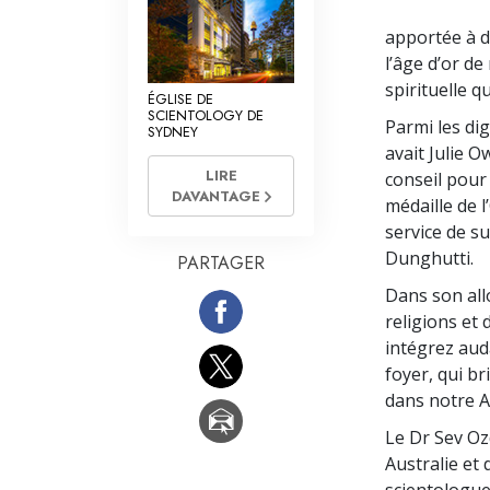
apportée à d
l’âge d’or de
spirituelle q
ÉGLISE DE
SCIENTOLOGY DE
Parmi les dig
SYDNEY
avait Julie 
LIRE
conseil pour
DAVANTAGE
médaille de 
service de su
Dunghutti.
PARTAGER
Dans son allo
religions et 
intégrez au
foyer, qui br
dans notre A
Le Dr Sev Oz
Australie et 
scientologues