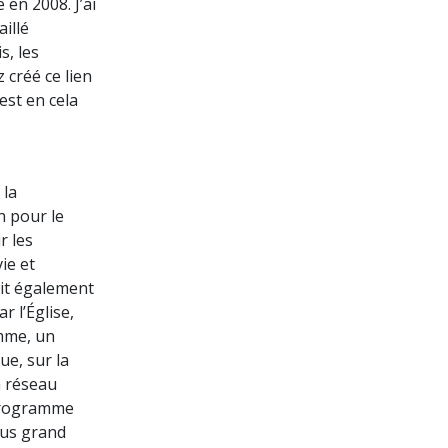
 en 2008. J’ai
aillé
s, les
 créé ce lien
est en cela
 la
n pour le
r les
ie et
nit également
 l’Église,
omme, un
ue, sur la
n réseau
 programme
lus grand