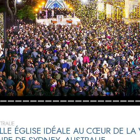
deur ?
TRALIE
LE ÉGLISE IDÉALE AU CŒUR DE LA 