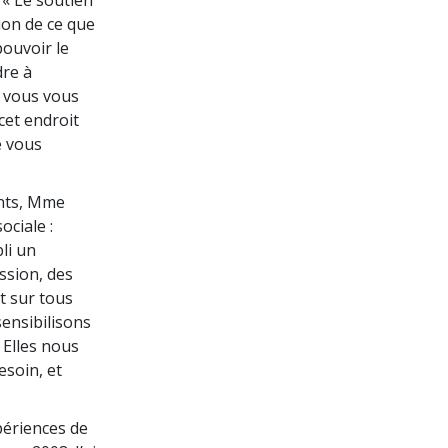
ion de ce que
ouvoir le
dre à
e vous vous
cet endroit
e vous
ants, Mme
ociale :
li un
ssion, des
t sur tous
ensibilisons
 Elles nous
esoin, et
périences de