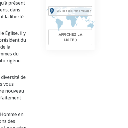
qu’à présent
yens, dans
nt la liberté
 Église, il y
AFFICHEZ LA
 président du
LISTE
de la
rammes du
 aborigène
 diversité de
us vous
otre nouveau
arfaitement
 l’Homme en
ions des
 « Le soutien