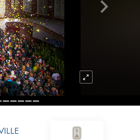
L’échelle des tons émotionnels
Réponses aux drogues
Les enfants
Des outils pour le monde du travail
L’éthique et les conditions
La raison de l’oppression
Les investigations
Les fondements de l’organisation
Les fondements des relations publiques
Cibles et buts
VILLE
La technologie de l’étude