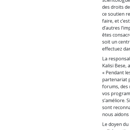
des droits d
ce soutien r
faire, et c’
d’autres l’i
êtes consacré
soit un cent
effectuez dan
La responsab
Kalisi Bese, 
« Pendant le
partenariat 
forums, des 
vos programm
s’améliore. S
sont reconna
nous aidons 
Le doyen du 