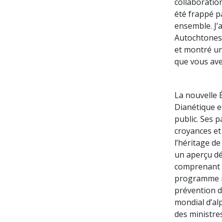
collaboration
été frappé pa
ensemble. J’a
Autochtones e
et montré un
que vous ave
La nouvelle É
Dianétique e
public. Ses 
croyances et 
l’héritage d
un aperçu dé
comprenant u
programme in
prévention d
mondial d’al
des ministre