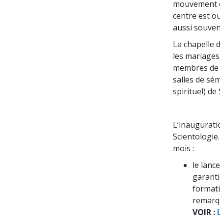
mouvement d’
centre est ou
aussi souvent
La chapelle d
les mariages
membres de t
salles de sém
spirituel) de
L’inaugurati
Scientologie.
mois :
le lanc
garanti
formati
remarqu
VOIR :