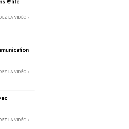
ns @life
L’échelle des tons émotionnels
Réponses aux drogues
DEZ LA VIDÉO
Les enfants
Des outils pour le monde du travail
mmunication
L’éthique et les conditions
La raison de l’oppression
DEZ LA VIDÉO
Les investigations
Les fondements de l’organisation
Les fondements des relations publiques
vec
Cibles et buts
La technologie de l’étude
DEZ LA VIDÉO