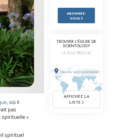
L’échelle des tons émotionnels
ABONNEZ-
Réponses aux drogues
VOUS
Les enfants
Des outils pour le monde du travail
TROUVER L’ÉGLISE DE
SCIENTOLOGY
L’éthique et les conditions
LA PLUS PROCHE
La raison de l’oppression
Les investigations
Les fondements de l’organisation
AFFICHEZ LA
ique
, où il
Les fondements des relations publiques
LISTE
vait pas
Cibles et buts
 spirituelle »
La technologie de l’étude
l spirituel