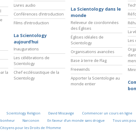
Livres audio
Tech
La Scientology dans le
l
Conférences d’introduction
Réfo
monde
ie
Releveur de coordonnées
Films d’introduction
Réha
des Églises
La v
La Scientology
Églises idéales de
Les 
aujourd’hui
Scientology
Inaugurations
Orga
Organisations avancées
dans
Les célébrations de
Base à terre de Flag
men
Scientology
Freewinds
Mini
ar la
Chef ecclésiastique de la
Scientology
Apporter la Scientologie au
Com
monde entier
bon
Scientology Religion
David Miscavige
Commencer un cours en ligne
u bonheur
Narconon
En faveur d’un monde sans drogue
Tous unis pou
Citoyens pour les Droits de l’Homme