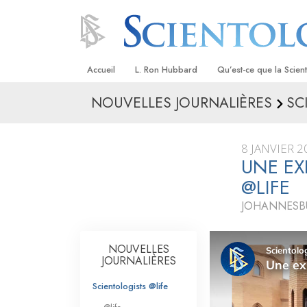
Accueil
L. Ron Hubbard
Qu’est-ce que la Scien
NOUVELLES JOURNALIÈRES
SC
Croyances et pratique
Credos et Codes de Sc
8 JANVIER 2
Les scientologues et la
UNE EX
@LIFE
Rencontrez un sciento
JOHANNESBU
À l’intérieur d’une égli
Les principes de base 
NOUVELLES
Scientologie
JOURNALIÈRES
La Dianétique : Une in
Scientologists @life
Amour et haine –