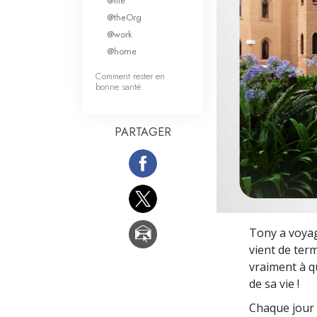
@life
Qu’est-ce que la gran
@theOrg
@work
@home
Comment rester en
bonne santé
PARTAGER
Tony a voyag
vient de term
vraiment à qu
de sa vie !
Chaque jour 