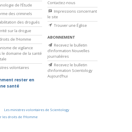
Contactez-nous
nologie de l’Étude
Impressions concernant
rme des criminels
le site
bilitation des drogués
Trouver une Église
érité sur la drogue
ABONNEMENT
droits de l’Homme
Recevez le bulletin
nisme de vigilance
d’information Nouvelles
 le domaine de la santé
journalières
tale
Recevez le bulletin
stres volontaires
d’information Scientology
Aujourd’hui
ment rester en
ne santé
Les ministres volontaires de Scientology
r les droits de l’Homme