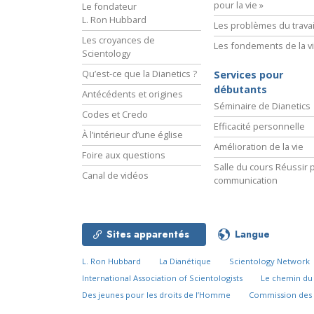
pour la vie »
Le fondateur
L. Ron Hubbard
Les problèmes du travai
Les croyances de
Les fondements de la v
Scientology
Qu’est-ce que la Dianetics ?
Services pour
débutants
Antécédents et origines
Séminaire de Dianetics
Codes et Credo
Efficacité personnelle
À l’intérieur d’une église
Amélioration de la vie
Foire aux questions
Salle du cours Réussir p
Canal de vidéos
communication
Sites apparentés
Langue
L. Ron Hubbard
La Dianétique
Scientology Network
International Association of Scientologists
Le chemin d
Des jeunes pour les droits de l’Homme
Commission des 