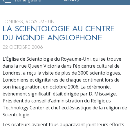
ÉGLISE
DE
SCIENTOLOGY
DE
LONDRES, ROYAUME-UNI
LONDRES
LA SCIENTOLOGIE AU CENTRE
DU MONDE ANGLOPHONE
VISITE
22 OCTOBRE 2006
INAUGURATION
L’Église de Scientologie du Royaume-Uni, qui se trouve
dans la rue Queen Victoria dans l’épicentre culturel de
Londres, a reçu la visite de plus de 3000 scientologues,
Londoniens et dignitaires de chaque continent lors de
son inauguration, en octobre 2006. La cérémonie,
événement significatif, était dirigée par D. Miscavige,
Président du conseil d’administration du Religious
Technology Center et chef ecclésiastique de la religion de
Scientologie.
Les orateurs avaient tous auparavant joint leurs efforts