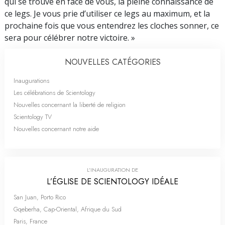
qui se trouve en face de vous, la pleine connaissance de
ce legs. Je vous prie d’utiliser ce legs au maximum, et la
prochaine fois que vous entendrez les cloches sonner, ce
sera pour célébrer notre victoire. »
NOUVELLES CATÉGORIES
Inaugurations
Les célébrations de Scientology
Nouvelles concernant la liberté de religion
Scientology TV
Nouvelles concernant notre aide
L’INAUGURATION DE
L’ÉGLISE DE SCIENTOLOGY IDÉALE
San Juan, Porto Rico
Gqeberha, Cap-Oriental, Afrique du Sud
Paris, France