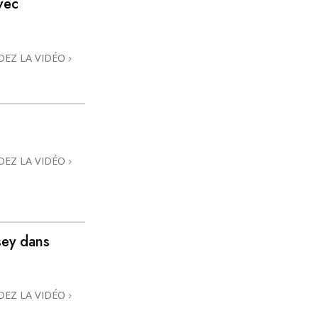
vec
L’échelle des tons émotionnels
Réponses aux drogues
DEZ LA VIDÉO
Les enfants
Des outils pour le monde du travail
L’éthique et les conditions
La raison de l’oppression
DEZ LA VIDÉO
Les investigations
Les fondements de l’organisation
Les fondements des relations publiques
sey dans
Cibles et buts
La technologie de l’étude
DEZ LA VIDÉO