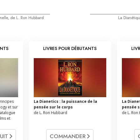
nnelle, de L. Ron Hubbard
La Dianétiq
ANTS
LIVRES POUR DÉBUTANTS
LIV
principes
La Dianetics : la puissance de la
La Dianet
logy et sur
pensée sur le corps
pensée s
catalogue
de L. Ron Hubbard
de L. Ron
ilms et
UIT
COMMANDER