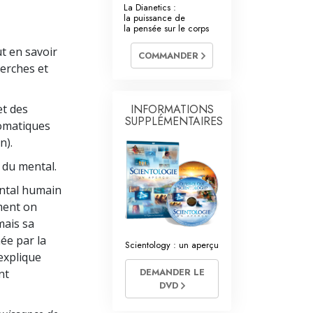
La communication
La Dianetics :
la puissance de
la pensée sur le corps
t en savoir
COMMANDER
herches et
et des
INFORMATIONS
SUPPLÉMENTAIRES
somatiques
n).
e du mental.
ental humain
ement on
mais sa
ée par la
Scientology : un aperçu
 explique
DEMANDER LE
nt
DVD