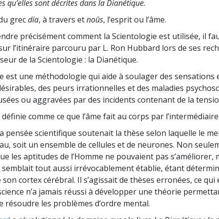
les qu’elles sont décrites dans la Dianétique.
 du grec
dia
, à travers et
noûs
, l’esprit ou l’âme.
dre précisément comment la Scientologie est utilisée, il fau
sur l’itinéraire parcouru par L. Ron Hubbard lors de ses rec
seur de la Scientologie : la Dianétique.
e est une méthodologie qui aide à soulager des sensations 
ésirables, des peurs irrationnelles et des maladies psycho
usées ou aggravées par des incidents contenant de la tensio
i définie comme ce que l’âme fait au corps par l’intermédiair
la pensée scientifique soutenait la thèse selon laquelle le m
veau, soit un ensemble de cellules et de neurones. Non seul
que les aptitudes de l’Homme ne pouvaient pas s’améliorer, 
 semblait tout aussi irrévocablement établie, étant détermin
son cortex cérébral. Il s’agissait de thèses erronées, ce qui
science n’a jamais réussi à développer une théorie permetta
e résoudre les problèmes d’ordre mental.