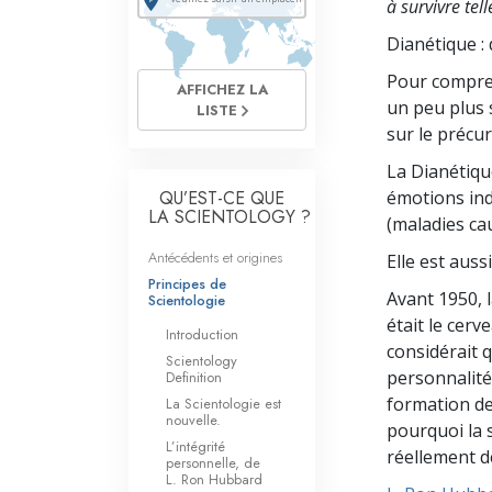
à survivre tel
Dianétique :
Pour compren
AFFICHEZ LA
un peu plus 
LISTE
sur le précur
La Dianétiqu
QU’EST-CE QUE
émotions ind
LA SCIENTOLOGY ?
(maladies ca
Antécédents et origines
Elle est auss
Principes de
Avant 1950, 
Scientologie
était le cer
Introduction
considérait 
Scientology
personnalité
Definition
formation de 
La Scientologie est
nouvelle.
pourquoi la 
L’intégrité
réellement d
personnelle, de
L. Ron Hubbard