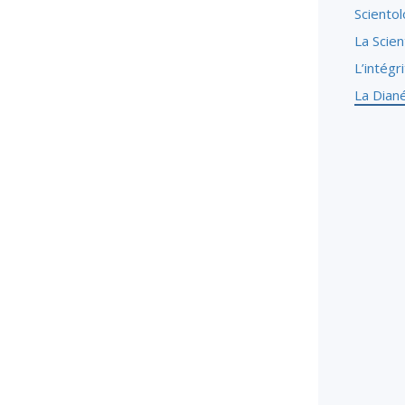
Scientol
La Scien
L’intégr
La Dian