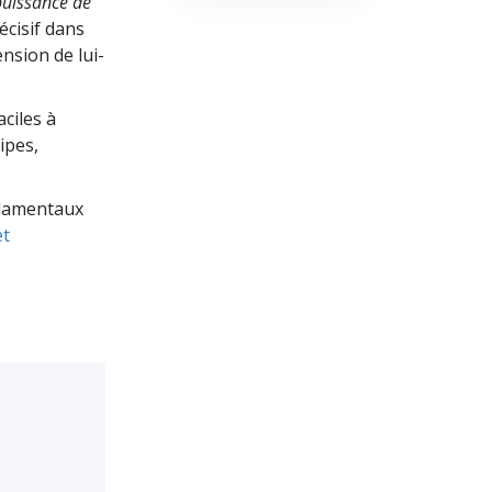
puissance de
cisif dans
nsion de lui-
ciles à
ipes,
ondamentaux
et