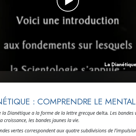
deur ?
La Dianétique
NÉTIQUE : COMPRENDRE LE MENTAL
 la Dianétique a la forme de la lettre grecque
delta
. Les bandes 
a croissance, les bandes jaunes la vie.
ndes vertes correspondent aux quatre subdivisions de l’impulsi