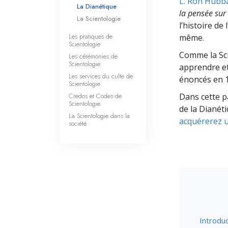
L. Ron Hubb
La Dianétique
la pensée sur 
La Scientologie
l’histoire d
Les pratiques de
même.
Scientologie
Comme la Sci
Les cérémonies de
Scientologie
apprendre et
Les services du culte de
énoncés en 1
Scientologie
Credos et Codes de
Dans cette p
Scientologie
de la Dianéti
La Scientologie dans la
acquérerez u
société
Introduc