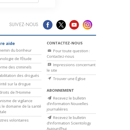
SUIVEZ-NOUS
CONTACTEZ-NOUS
re aide
chemin du bonheur
Pour toute question :
Contactez-nous
nologie de l’Étude
Impressions concernant
rme des criminels
le site
bilitation des drogués
Trouver une Église
érité sur la drogue
ABONNEMENT
droits de l’Homme
Recevez le bulletin
nisme de vigilance
d’information Nouvelles
 le domaine de la santé
journalières
tale
Recevez le bulletin
stres volontaires
d’information Scientology
Aujourd’hui