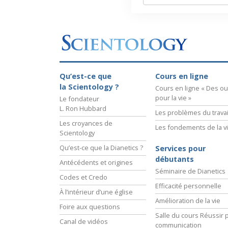
Qu’est-ce que
Cours en ligne
la Scientology ?
Cours en ligne « Des out
pour la vie »
Le fondateur
L. Ron Hubbard
Les problèmes du travai
Les croyances de
Les fondements de la v
Scientology
Qu’est-ce que la Dianetics ?
Services pour
débutants
Antécédents et origines
Séminaire de Dianetics
Codes et Credo
Efficacité personnelle
À l’intérieur d’une église
Amélioration de la vie
Foire aux questions
Salle du cours Réussir p
Canal de vidéos
communication