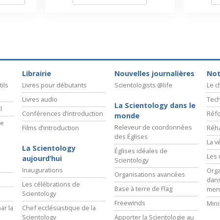
Librairie
Nouvelles journalières
Not
ils
Livres pour débutants
Scientologists @life
Le 
Livres audio
Tech
La Scientology dans le
l
Conférences d’introduction
Réfo
monde
ie
Releveur de coordonnées
Films d’introduction
Réha
des Églises
La v
La Scientology
Églises idéales de
Les 
aujourd’hui
Scientology
Inaugurations
Orga
Organisations avancées
dans
Les célébrations de
Base à terre de Flag
men
Scientology
Freewinds
Mini
ar la
Chef ecclésiastique de la
Scientology
Apporter la Scientologie au