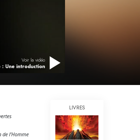
L’échelle des tons émotionnels
Réponses aux drogues
Les enfants
Des outils pour le monde du travail
L’éthique et les conditions
Voir la vidéo
La raison de l’oppression
 : Une introduction
Les investigations
Les fondements de l’organisation
Les fondements des relations publiques
LIVRES
Cibles et buts
vertes
La technologie de l’étude
on de l’Homme