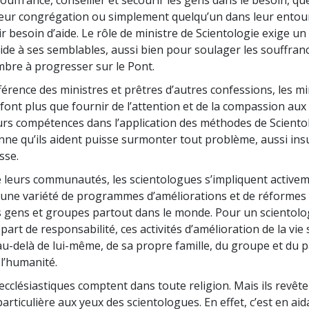
ouffrance, conseiller et secourir les gens dans le besoin, qu
deur ?
eur congrégation ou simplement quelqu’un dans leur entou
r besoin d’aide. Le rôle de ministre de Scientologie exige un
aide à ses semblables, aussi bien pour soulager les souffra
bre à progresser sur le Pont.
fférence des ministres et prêtres d’autres confessions, les mi
font plus que fournir de l’attention et de la compassion aux 
leurs compétences dans l’application des méthodes de Sciento
nne qu’ils aident puisse surmonter tout problème, aussi in
isse.
 leurs communautés, les scientologues s’impliquent activem
une variété de programmes d’améliorations et de réformes 
 gens et groupes partout dans le monde. Pour un scientolo
part de responsabilité, ces activités d’amélioration de la vie 
u-delà de lui-même, de sa propre famille, du groupe et du pa
 l’humanité.
 ecclésiastiques comptent dans toute religion. Mais ils revêt
rticulière aux yeux des scientologues. En effet, c’est en aid