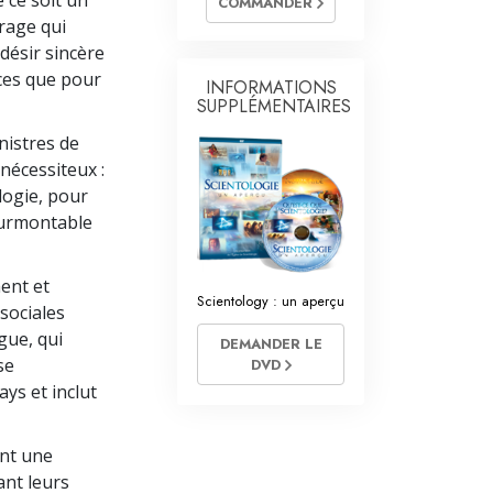
e ce soit un
COMMANDER
L’échelle des tons émotionnels
rage qui
 désir sincère
Réponses aux drogues
nces que pour
INFORMATIONS
Les enfants
SUPPLÉMENTAIRES
nistres de
Des outils pour le monde du travail
nécessiteux :
L’éthique et les conditions
logie, pour
surmontable
La raison de l’oppression
Les investigations
ent et
Scientology : un aperçu
sociales
Les fondements de l’organisation
gue, qui
DEMANDER LE
Les fondements des relations publiques
se
DVD
ys et inclut
Cibles et buts
La technologie de l’étude
ent une
ant leurs