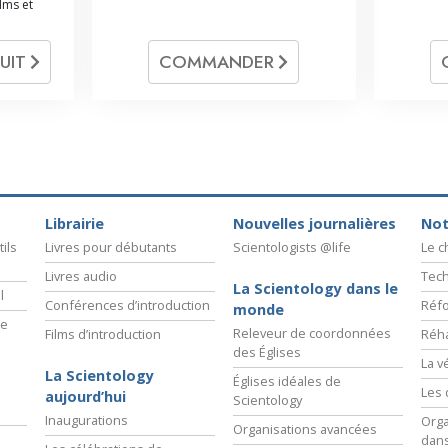
ilms et
UIT
COMMANDER
Librairie
Nouvelles journalières
Not
ils
Livres pour débutants
Scientologists @life
Le 
Livres audio
Tech
La Scientology dans le
l
Conférences d’introduction
Réfo
monde
ie
Releveur de coordonnées
Films d’introduction
Réha
des Églises
La v
La Scientology
Églises idéales de
Les 
aujourd’hui
Scientology
Inaugurations
Orga
Organisations avancées
dans