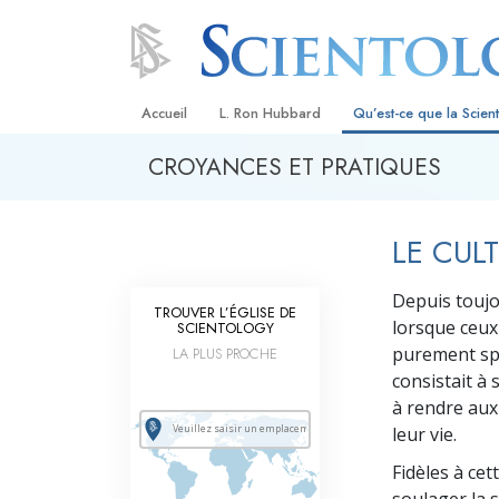
Accueil
L. Ron Hubbard
Qu’est-ce que la Scien
CROYANCES ET PRATIQUES
Croyances et pratique
Credos et Codes de Sc
LE CUL
Les scientologues et la
Depuis toujo
Rencontrez un sciento
TROUVER L’ÉGLISE DE
lorsque ceux-
SCIENTOLOGY
À l’intérieur d’une égli
purement spi
LA PLUS PROCHE
consistait à 
Les principes de base 
Scientologie
à rendre au
leur vie.
La Dianétique : Une in
Fidèles à cet
Amour et haine –