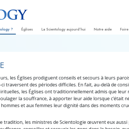
tology ?
Églises
La Scientology aujourd’hui
Notre aide
Foire
s
Trouver une Église
Inaugurations
Le chemin du bonheu
Antéc
Liv
ientologie
Églises idéales de Scientology
Les célébrations de Scientology
Applied Scholastics
À l’i
Liv
TE
 Scientologie
Organisations avancées
David Miscavige — Chef ecclésiastique
Criminon
L’org
con
de la Scientology
urs, les Églises prodiguent conseils et secours à leurs paroi
logue
Base à terre de Flag
Narconon
Film
ci traversent des périodes difficiles. En fait, au-delà de cons
se
Freewinds
La vérité sur la drog
Ser
rituelles, les Églises ont traditionnellement admis que leur
soulager la souffrance, à apporter leur aide lorsque c’était n
de la
Apporter la Scientologie au monde
Tous unis pour les d
x hommes et aux femmes leur dignité dans des moments cru
entier
La Commission des C
troduction
Droits de l’Homme
te tradition, les ministres de Scientologie œuvrent eux aussi
Les ministres volonta