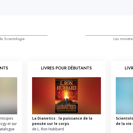
e Scientologie
Les ministr
ANTS
LIVRES POUR DÉBUTANTS
LIV
principes
La Dianetics : la puissance de la
Scientol
logy et sur
pensée sur le corps
de la vie
catalogue
de L. Ron Hubbard