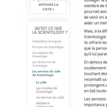
soulager la s
Qu’est-ce que la gran
AFFICHEZ LA
membre de l
LISTE
pourrait avoi
de venir en 
aider un mem
QU’EST-CE QUE
Mais, à la di
LA SCIENTOLOGY ?
Scientologie 
Antécédents et origines
ils offrent 
Principes de Scientologie
que la perso
Les pratiques de
qu’il lui para
Scientologie
En dehors de
Les cérémonies de
Scientologie
soutiennent 
Les services du culte
touchant des
de Scientologie
reconnaît sa 
Le culte
prolongent a
Les ministres de
en fait toute
Scientologie
Les services du culte
Les services
Assistance
importance pa
matrimoniale