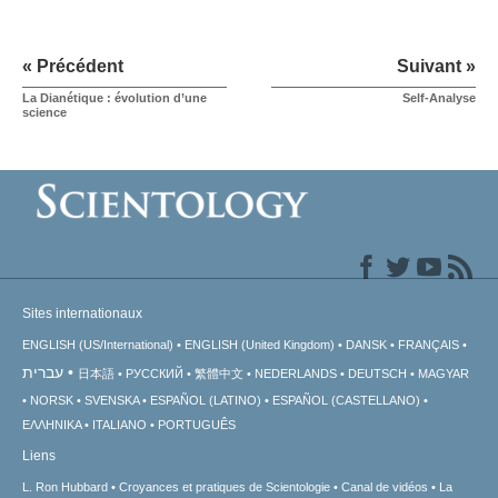
« Précédent
Suivant »
La Dianétique : évolution d’une
Self-Analyse
science
Sites internationaux
ENGLISH (US/International)
ENGLISH (United Kingdom)
DANSK
FRANÇAIS
עברית
日本語
РУССКИЙ
繁體中文
NEDERLANDS
DEUTSCH
MAGYAR
NORSK
SVENSKA
ESPAÑOL (LATINO)
ESPAÑOL (CASTELLANO)
ΕΛΛΗΝΙΚA
ITALIANO
PORTUGUÊS
Liens
L. Ron Hubbard
Croyances et pratiques de Scientologie
Canal de vidéos
La