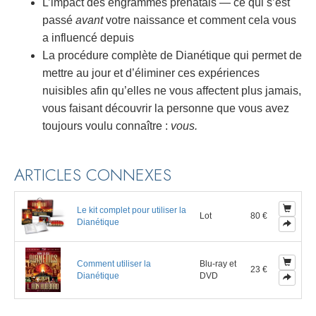
L’impact des engrammes prénatals — ce qui s’est
passé
avant
votre naissance et comment cela vous
a influencé depuis
La procédure complète de Dianétique qui permet de
mettre au jour et d’éliminer ces expériences
nuisibles afin qu’elles ne vous affectent plus jamais,
vous faisant découvrir la personne que vous avez
toujours voulu connaître :
vous.
ARTICLES CONNEXES
Le kit complet pour utiliser la
Lot
80 €
Dianétique
Comment utiliser la
Blu-ray et
23 €
Dianétique
DVD