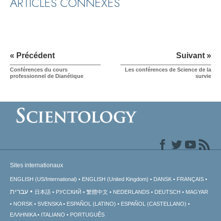
ARTICLES CONNEXES
« Précédent
Suivant »
Conférences du cours
Les conférences de Science de la
professionnel de Dianétique
survie
Sites internationaux
ENGLISH (US/International)
ENGLISH (United Kingdom)
DANSK
FRANÇAIS
עברית
日本語
РУССКИЙ
繁體中文
NEDERLANDS
DEUTSCH
MAGYAR
NORSK
SVENSKA
ESPAÑOL (LATINO)
ESPAÑOL (CASTELLANO)
ΕΛΛΗΝΙΚA
ITALIANO
PORTUGUÊS