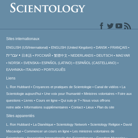
Sites internationaux
ENGLISH (US/International)
ENGLISH (United Kingdom)
DANSK
FRANÇAIS
עברית
日本語
РУССКИЙ
繁體中文
NEDERLANDS
DEUTSCH
MAGYAR
NORSK
SVENSKA
ESPAÑOL (LATINO)
ESPAÑOL (CASTELLANO)
ΕΛΛΗΝΙΚA
ITALIANO
PORTUGUÊS
Liens
L. Ron Hubbard
Croyances et pratiques de Scientologie
Canal de vidéos
La
Scientologie aujourd’hui
Une voix pour l’humanité
Ministres volontaires
Foire aux
questions
Livres
Cours en ligne
Qui suis-je ?
Nous vous offrons
notre aide
Informations supplémentaires
Contact
Lieux
Plan du site
Sites apparentés
L. Ron Hubbard
La Dianétique
Scientology Network
Scientology Religion
David
Miscavige
Commencer un cours en ligne
Les ministres volontaires de