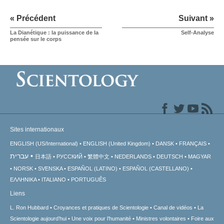
« Précédent
Suivant »
La Dianétique : la puissance de la
Self-Analyse
pensée sur le corps
Sites internationaux
ENGLISH (US/International)
ENGLISH (United Kingdom)
DANSK
FRANÇAIS
עברית
日本語
РУССКИЙ
繁體中文
NEDERLANDS
DEUTSCH
MAGYAR
NORSK
SVENSKA
ESPAÑOL (LATINO)
ESPAÑOL (CASTELLANO)
ΕΛΛΗΝΙΚA
ITALIANO
PORTUGUÊS
Liens
L. Ron Hubbard
Croyances et pratiques de Scientologie
Canal de vidéos
La
Scientologie aujourd’hui
Une voix pour l’humanité
Ministres volontaires
Foire aux