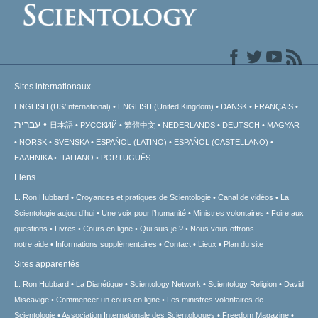
Sites internationaux
ENGLISH (US/International)
ENGLISH (United Kingdom)
DANSK
FRANÇAIS
עברית
日本語
РУССКИЙ
繁體中文
NEDERLANDS
DEUTSCH
MAGYAR
NORSK
SVENSKA
ESPAÑOL (LATINO)
ESPAÑOL (CASTELLANO)
ΕΛΛΗΝΙΚA
ITALIANO
PORTUGUÊS
Liens
L. Ron Hubbard
Croyances et pratiques de Scientologie
Canal de vidéos
La
Scientologie aujourd’hui
Une voix pour l’humanité
Ministres volontaires
Foire aux
questions
Livres
Cours en ligne
Qui suis-je ?
Nous vous offrons
notre aide
Informations supplémentaires
Contact
Lieux
Plan du site
Sites apparentés
L. Ron Hubbard
La Dianétique
Scientology Network
Scientology Religion
David
Miscavige
Commencer un cours en ligne
Les ministres volontaires de
Scientologie
Association Internationale des Scientologues
Freedom Magazine