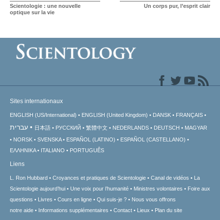
Scientologie : une nouvelle
Un corps pur, l’esprit clair
optique sur la vie
Sites internationaux
ENGLISH (US/International)
ENGLISH (United Kingdom)
DANSK
FRANÇAIS
עברית
日本語
РУССКИЙ
繁體中文
NEDERLANDS
DEUTSCH
MAGYAR
NORSK
SVENSKA
ESPAÑOL (LATINO)
ESPAÑOL (CASTELLANO)
ΕΛΛΗΝΙΚA
ITALIANO
PORTUGUÊS
Liens
L. Ron Hubbard
Croyances et pratiques de Scientologie
Canal de vidéos
La
Scientologie aujourd’hui
Une voix pour l’humanité
Ministres volontaires
Foire aux
questions
Livres
Cours en ligne
Qui suis-je ?
Nous vous offrons
notre aide
Informations supplémentaires
Contact
Lieux
Plan du site