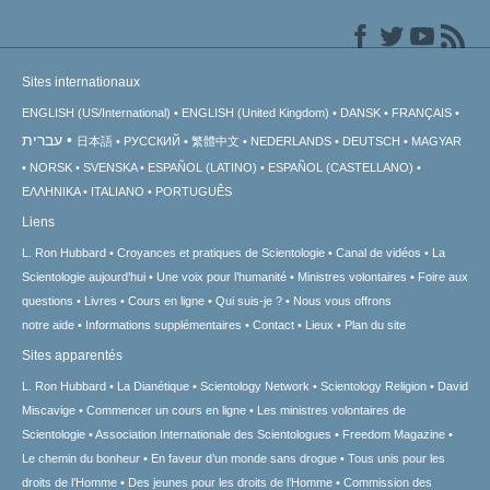
Sites internationaux
ENGLISH (US/International)
ENGLISH (United Kingdom)
DANSK
FRANÇAIS
עברית
日本語
РУССКИЙ
繁體中文
NEDERLANDS
DEUTSCH
MAGYAR
NORSK
SVENSKA
ESPAÑOL (LATINO)
ESPAÑOL (CASTELLANO)
ΕΛΛΗΝΙΚA
ITALIANO
PORTUGUÊS
Liens
L. Ron Hubbard
Croyances et pratiques de Scientologie
Canal de vidéos
La
Scientologie aujourd’hui
Une voix pour l’humanité
Ministres volontaires
Foire aux
questions
Livres
Cours en ligne
Qui suis-je ?
Nous vous offrons
notre aide
Informations supplémentaires
Contact
Lieux
Plan du site
Sites apparentés
L. Ron Hubbard
La Dianétique
Scientology Network
Scientology Religion
David
Miscavige
Commencer un cours en ligne
Les ministres volontaires de
Scientologie
Association Internationale des Scientologues
Freedom Magazine
Le chemin du bonheur
En faveur d’un monde sans drogue
Tous unis pour les
droits de l’Homme
Des jeunes pour les droits de l’Homme
Commission des