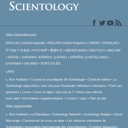
Sites internationaux
ENGLISH (US/International)
ENGLISH (United Kingdom)
DANSK
FRANÇAIS
עברית
日本語
РУССКИЙ
繁體中文
NEDERLANDS
DEUTSCH
MAGYAR
NORSK
SVENSKA
ESPAÑOL (LATINO)
ESPAÑOL (CASTELLANO)
ΕΛΛΗΝΙΚA
ITALIANO
PORTUGUÊS
Liens
L. Ron Hubbard
Croyances et pratiques de Scientologie
Canal de vidéos
La
Scientologie aujourd’hui
Une voix pour l’humanité
Ministres volontaires
Foire aux
questions
Livres
Cours en ligne
Qui suis-je ?
Nous vous offrons
notre aide
Informations supplémentaires
Contact
Lieux
Plan du site
Sites apparentés
L. Ron Hubbard
La Dianétique
Scientology Network
Scientology Religion
David
Miscavige
Commencer un cours en ligne
Les ministres volontaires de
Scientologie
Association Internationale des Scientologues
Freedom Magazine