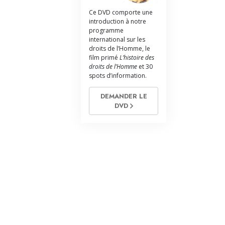
L’échelle des tons émotionnels
Ce DVD comporte une
introduction à notre
Réponses aux drogues
programme
international sur les
Les enfants
droits de l’Homme, le
film primé
L’histoire des
Des outils pour le monde du travail
droits de l’Homme
et 30
spots d’information.
L’éthique et les conditions
DEMANDER LE
La raison de l’oppression
DVD
Les investigations
Les fondements de l’organisation
Les fondements des relations publiques
Cibles et buts
La technologie de l’étude