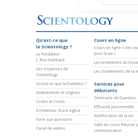
Qu’est-ce que
Cours en ligne
la Scientology ?
Cours en ligne « Des out
pour la vie »
Le fondateur
L. Ron Hubbard
Les problèmes du travai
Les croyances de
Les fondements de la v
Scientology
Qu’est-ce que la Dianetics ?
Services pour
débutants
Antécédents et origines
Séminaire de Dianetics
Codes et Credo
Efficacité personnelle
À l’intérieur d’une église
Amélioration de la vie
Foire aux questions
Salle du cours Réussir p
Canal de vidéos
communication