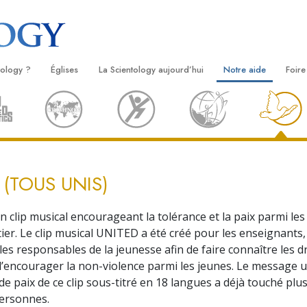
tology ?
Églises
La Scientology aujourd’hui
Notre aide
Foire
s
Trouver une Église
Inaugurations
Le chemin du bonheu
Antéc
Liv
ientologie
Églises idéales de Scientology
Les célébrations de Scientology
Applied Scholastics
À l’i
Liv
 Scientologie
Organisations avancées
David Miscavige — Chef ecclésiastique
Criminon
L’org
con
de la Scientology
 (TOUS UNIS)
logue
Base à terre de Flag
Narconon
Film
se
Freewinds
La vérité sur la drog
Ser
clip musical encourageant la tolérance et la paix parmi les
ier. Le clip musical UNITED a été créé pour les enseignants, 
de la
Apporter la Scientologie au monde
Tous unis pour les d
 les responsables de la jeunesse afin de faire connaître les d
entier
’encourager la non-violence parmi les jeunes. Le message u
La Commission des C
troduction
Droits de l’Homme
de paix de ce clip sous-titré en 18 langues a déjà touché plu
personnes.
Les ministres volonta