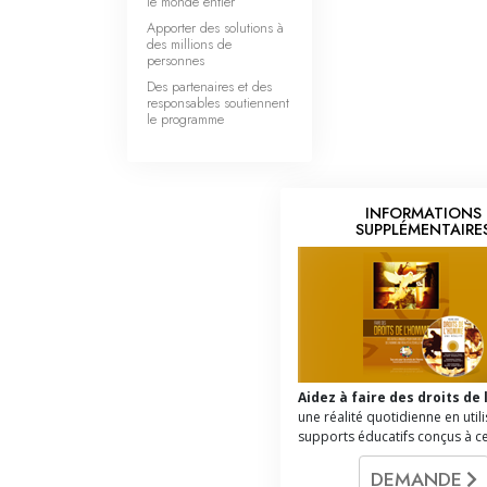
le monde entier
Apporter des solutions à
des millions de
personnes
Des partenaires et des
responsables soutiennent
le programme
INFORMATIONS
SUPPLÉMENTAIRE
Aidez à faire des droits d
une réalité quotidienne en util
supports éducatifs conçus à cet
DEMANDE