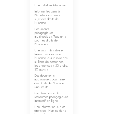
Qu’est-ce que la gran
Une initiative éducative
Informer les gens à
l’échelle mondiale au
sujet des droits de
l’Homme
Documents
pédagogiques
multimédias « Tous unis
pour les droits de
l’Homme »
Une voix irrésistible en
faveur des droits de
l’Homme, qui inspire des
millions de personnes,
les annonces « 30 droits,
30 spots »
Des documents
audiovisuels pour faire
des droits de l’Homme
une réalité
Site d’un centre de
ressources pédagogiques
interactif en ligne
Une information sur les
droits de l’Homme dans