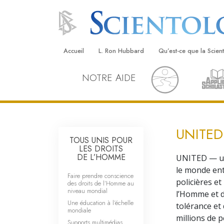
Accueil
L. Ron Hubbard
Qu’est-ce que la Scien
NOTRE AIDE
Croyances et pratique
Credos et Codes de Sc
Les scientologues et la
UNITED
Rencontrez un sciento
TOUS UNIS POUR
LES DROITS
À l’intérieur d’une égli
DE L’HOMME
UNITED — un 
le monde ent
Faire prendre conscience
Les principes de base 
policières et
Scientologie
des droits de l’Homme au
niveau mondial
l’Homme et d
La Dianétique : Une in
Une éducation à l’échelle
tolérance et 
mondiale
millions de 
Supports multimédias
Amour et haine –