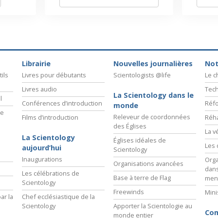
Librairie
Nouvelles journalières
Not
ils
Livres pour débutants
Scientologists @life
Le 
Livres audio
Tech
La Scientology dans le
l
Conférences d’introduction
Réfo
monde
ie
Releveur de coordonnées
Films d’introduction
Réha
des Églises
La v
La Scientology
Églises idéales de
Les 
aujourd’hui
Scientology
Inaugurations
Orga
Organisations avancées
dans
Les célébrations de
Base à terre de Flag
men
Scientology
Freewinds
Mini
ar la
Chef ecclésiastique de la
Scientology
Apporter la Scientologie au
Com
monde entier