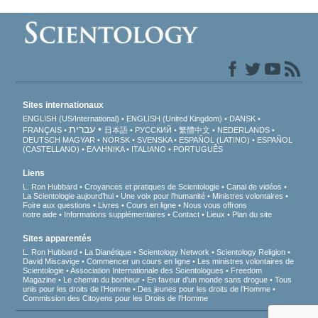
Sites internationaux
ENGLISH (US/International)
ENGLISH (United Kingdom)
DANSK
עברית
FRANÇAIS
日本語
РУССКИЙ
繁體中文
NEDERLANDS
DEUTSCH
MAGYAR
NORSK
SVENSKA
ESPAÑOL (LATINO)
ESPAÑOL
(CASTELLANO)
ΕΛΛΗΝΙΚA
ITALIANO
PORTUGUÊS
Liens
L. Ron Hubbard
Croyances et pratiques de Scientologie
Canal de vidéos
La Scientologie aujourd’hui
Une voix pour l’humanité
Ministres volontaires
Foire aux questions
Livres
Cours en ligne
Nous vous offrons
notre aide
Informations supplémentaires
Contact
Lieux
Plan du site
Sites apparentés
L. Ron Hubbard
La Dianétique
Scientology Network
Scientology Religion
David Miscavige
Commencer un cours en ligne
Les ministres volontaires de
Scientologie
Association Internationale des Scientologues
Freedom
Magazine
Le chemin du bonheur
En faveur d’un monde sans drogue
Tous
unis pour les droits de l’Homme
Des jeunes pour les droits de l’Homme
Commission des Citoyens pour les Droits de l’Homme