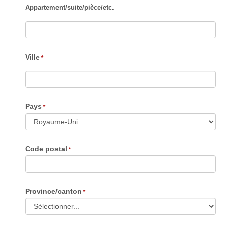
Appartement
/
suite
/
pièce
/
etc.
Ville
Pays
Code postal
Province/canton