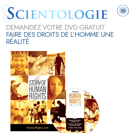
Qu’est-
La
Foire
Ministres
Cours en
L. Ron Hubbard
ce que la
Scientologie
aux
Livres
volontaires
ligne
Scientologie ?
aujourd’hui
questions
PARTAGER
DEMANDEZ VOTRE DVD GRATUIT
FAIRE DES DROITS DE L’HOMME UNE
RÉALITÉ