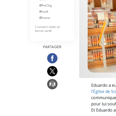
Qu’est-ce que la gran
@theOrg
@work
@home
Comment rester en
bonne santé
PARTAGER
Eduardo a eu
l’Église de S
communiquer 
pour lui souh
Et Eduardo a