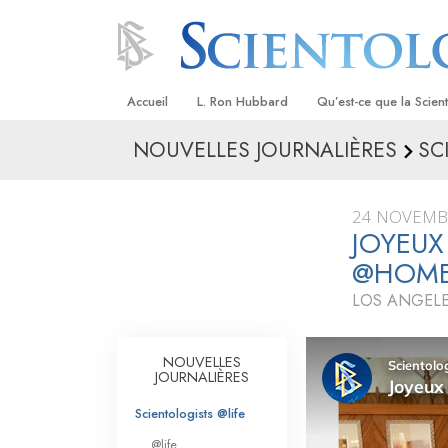
Accueil
L. Ron Hubbard
Qu’est-ce que la Scien
NOUVELLES JOURNALIÈRES
SC
Croyances et pratique
Credos et Codes de Sc
24 NOVEMB
Les scientologues et la
JOYEUX
@HOM
Rencontrez un sciento
LOS ANGELE
À l’intérieur d’une égli
Les principes de base 
NOUVELLES
Scientologie
JOURNALIÈRES
La Dianétique : Une in
Scientologists @life
@life
Amour et haine –