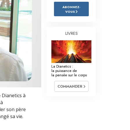
L’échelle des tons émotionnels
ABONNEZ-
VOUS
Réponses aux drogues
Les enfants
LIVRES
Des outils pour le monde du travail
L’éthique et les conditions
La raison de l’oppression
La Dianetics :
la puissance de
Les investigations
la pensée sur le corps
Les fondements de l’organisation
COMMANDER
 Dianetics à
Les fondements des relations publiques
 à
Cibles et buts
ler son père
ngé sa vie.
La technologie de l’étude