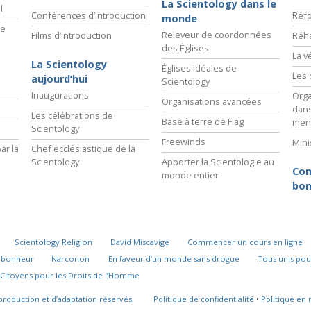
La Scientology dans le
l
Conférences d’introduction
Réfo
monde
ie
Releveur de coordonnées
Films d’introduction
Réha
des Églises
La v
La Scientology
Églises idéales de
Les 
aujourd’hui
Scientology
Inaugurations
Orga
Organisations avancées
dans
Les célébrations de
Base à terre de Flag
men
Scientology
Freewinds
Mini
ar la
Chef ecclésiastique de la
Scientology
Apporter la Scientologie au
Com
monde entier
bon
Scientology Religion
David Miscavige
Commencer un cours en ligne
u bonheur
Narconon
En faveur d’un monde sans drogue
Tous unis pou
Citoyens pour les Droits de l’Homme
production et d’adaptation réservés.
Politique de confidentialité
•
Politique en