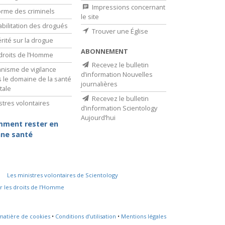
Impressions concernant
rme des criminels
le site
bilitation des drogués
Trouver une Église
érité sur la drogue
ABONNEMENT
droits de l’Homme
Recevez le bulletin
nisme de vigilance
d’information Nouvelles
 le domaine de la santé
journalières
tale
Recevez le bulletin
stres volontaires
d’information Scientology
Aujourd’hui
ment rester en
ne santé
Les ministres volontaires de Scientology
r les droits de l’Homme
 matière de cookies
•
Conditions d’utilisation
•
Mentions légales