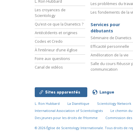
L. Ron Hubbard
Les problèmes du travai
Les croyances de
Les fondements de la v
Scientology
Qu’est-ce que la Dianetics ?
Services pour
débutants
Antécédents et origines
Séminaire de Dianetics
Codes et Credo
Efficacité personnelle
À l’intérieur d’une église
Amélioration de la vie
Foire aux questions
Salle du cours Réussir p
Canal de vidéos
communication
Sites apparentés
Langue
L. Ron Hubbard
La Dianétique
Scientology Network
International Association of Scientologists
Le chemin d
Des jeunes pour les droits de l’Homme
Commission des 
© 2026
Église de Scientology Internationale.
Tous droits de re