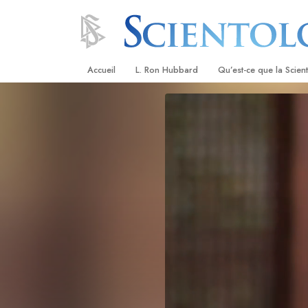
Accueil
L. Ron Hubbard
Qu’est-ce que la Scien
Croyances et pratique
Credos et Codes de Sc
Les scientologues et la
Rencontrez un sciento
À l’intérieur d’une égli
Les principes de base 
Scientologie
La Dianétique : Une in
Amour et haine –