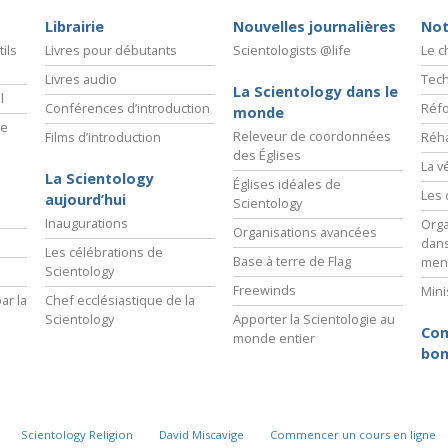
Librairie
Nouvelles journalières
Not
ils
Livres pour débutants
Scientologists @life
Le 
Livres audio
Tech
La Scientology dans le
l
Conférences d’introduction
Réfo
monde
ie
Releveur de coordonnées
Films d’introduction
Réha
des Églises
La v
La Scientology
Églises idéales de
Les 
aujourd’hui
Scientology
Inaugurations
Orga
Organisations avancées
dans
Les célébrations de
Base à terre de Flag
men
Scientology
Freewinds
Mini
ar la
Chef ecclésiastique de la
Scientology
Apporter la Scientologie au
Com
monde entier
bon
Scientology Religion
David Miscavige
Commencer un cours en ligne