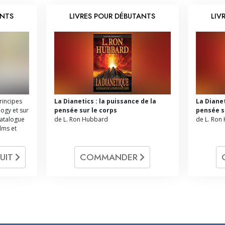
ANTS
LIVRES POUR DÉBUTANTS
LIV
principes
La Dianetics : la puissance de la
La Dianet
logy et sur
pensée sur le corps
pensée s
catalogue
de L. Ron Hubbard
de L. Ron
ilms et
UIT
COMMANDER