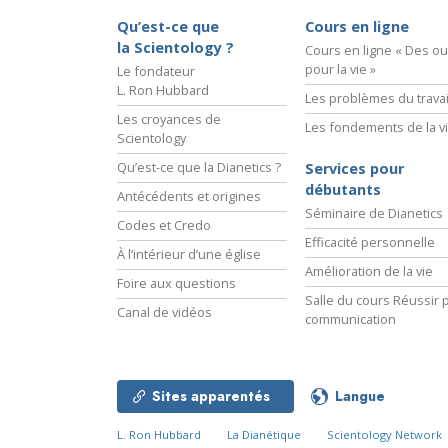
Qu’est-ce que
Cours en ligne
la Scientology ?
Cours en ligne « Des out
pour la vie »
Le fondateur
L. Ron Hubbard
Les problèmes du travai
Les croyances de
Les fondements de la v
Scientology
Qu’est-ce que la Dianetics ?
Services pour
débutants
Antécédents et origines
Séminaire de Dianetics
Codes et Credo
Efficacité personnelle
À l’intérieur d’une église
Amélioration de la vie
Foire aux questions
Salle du cours Réussir p
Canal de vidéos
communication
Sites apparentés
Langue
L. Ron Hubbard
La Dianétique
Scientology Network