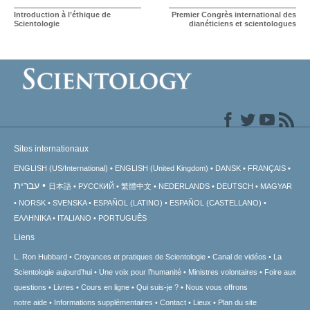
Introduction à l’éthique de
Premier Congrès international des
Scientologie
dianéticiens et scientologues
Sites internationaux
ENGLISH (US/International)
ENGLISH (United Kingdom)
DANSK
FRANÇAIS
עברית
日本語
РУССКИЙ
繁體中文
NEDERLANDS
DEUTSCH
MAGYAR
NORSK
SVENSKA
ESPAÑOL (LATINO)
ESPAÑOL (CASTELLANO)
ΕΛΛΗΝΙΚA
ITALIANO
PORTUGUÊS
Liens
L. Ron Hubbard
Croyances et pratiques de Scientologie
Canal de vidéos
La
Scientologie aujourd’hui
Une voix pour l’humanité
Ministres volontaires
Foire aux
questions
Livres
Cours en ligne
Qui suis-je ?
Nous vous offrons
notre aide
Informations supplémentaires
Contact
Lieux
Plan du site