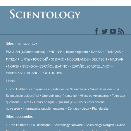
Sites internationaux
ENGLISH (US/International)
ENGLISH (United Kingdom)
DANSK
FRANÇAIS
עברית
日本語
РУССКИЙ
繁體中文
NEDERLANDS
DEUTSCH
MAGYAR
NORSK
SVENSKA
ESPAÑOL (LATINO)
ESPAÑOL (CASTELLANO)
ΕΛΛΗΝΙΚA
ITALIANO
PORTUGUÊS
Liens
L. Ron Hubbard
Croyances et pratiques de Scientologie
Canal de vidéos
La
Scientologie aujourd’hui
Une voix pour l’humanité
Ministres volontaires
Foire aux
questions
Livres
Cours en ligne
Qui suis-je ?
Nous vous offrons
notre aide
Informations supplémentaires
Contact
Lieux
Plan du site
Sites apparentés
L. Ron Hubbard
La Dianétique
Scientology Network
Scientology Religion
David