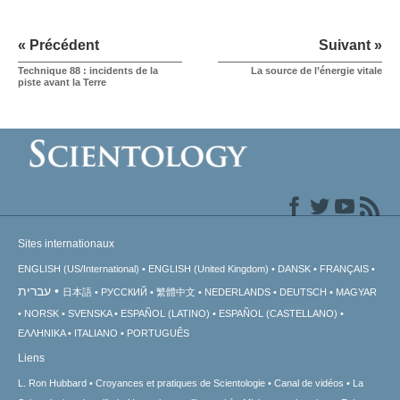
« Précédent
Suivant »
Technique 88 : incidents de la
La source de l’énergie vitale
piste avant la Terre
Sites internationaux
ENGLISH (US/International)
ENGLISH (United Kingdom)
DANSK
FRANÇAIS
עברית
日本語
РУССКИЙ
繁體中文
NEDERLANDS
DEUTSCH
MAGYAR
NORSK
SVENSKA
ESPAÑOL (LATINO)
ESPAÑOL (CASTELLANO)
ΕΛΛΗΝΙΚA
ITALIANO
PORTUGUÊS
Liens
L. Ron Hubbard
Croyances et pratiques de Scientologie
Canal de vidéos
La