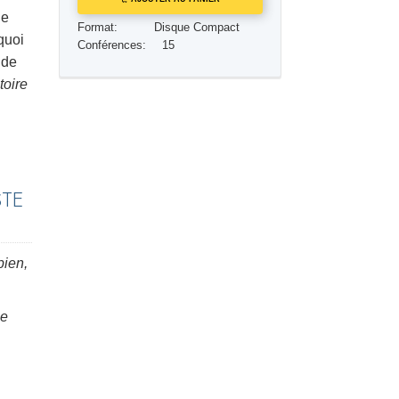
le
Réponses aux drogues
Format:
Disque Compact
quoi
Conférences:
15
Les enfants
 de
toire
Des outils pour le monde du travail
L’éthique et les conditions
La raison de l’oppression
STE
Les investigations
Les fondements de l’organisation
Les fondements des relations publiques
bien,
Cibles et buts
ue
La technologie de l’étude
La communication