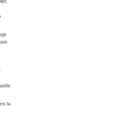
iter
,
e
lège
lein
r
uelle
rs la