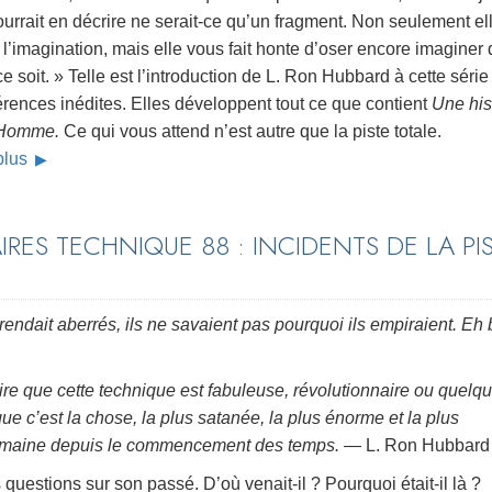
urrait en décrire ne serait-ce qu’un fragment. Non seulement el
 l’imagination, mais elle vous fait honte d’oser encore imaginer 
e soit. » Telle est l’introduction de L. Ron Hubbard à cette série
rences inédites. Elles développent tout ce que contient
Une his
’Homme.
Ce qui vous attend n’est autre que la piste totale.
 plus
RES TECHNIQUE 88 : INCIDENTS DE LA PI
rendait aberrés, ils ne savaient pas pourquoi ils empiraient. Eh 
dire que cette technique est fabuleuse, révolutionnaire ou quelq
e c’est la chose, la plus satanée, la plus énorme et la plus
e humaine depuis le commencement des temps.
— L. Ron Hubbard
uestions sur son passé. D’où venait-il ? Pourquoi était-il là ?