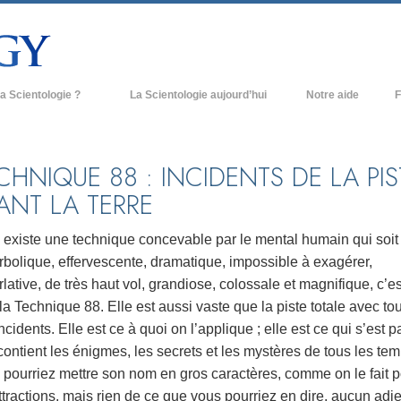
a Scientologie ?
La Scientologie aujourd’hui
Notre aide
F
iques
Églises de Scientologie
Ant
e Scientologie
Nouvelles Églises de Scientologie
À l
CHNIQUE 88 : INCIDENTS DE LA PIS
ANT LA TERRE
et la Scientologie
Organisations avancées
L’o
entologue
Base à terre de Flag
l existe une technique concevable par le mental humain qui soit
bolique, effervescente, dramatique, impossible à exagérer,
 église
Freewinds
lative, de très haut vol, grandiose, colossale et magnifique, c’es
ase de la Scientologie
Apporter la Scientologie au monde
la Technique 88. Elle est aussi vaste que la piste totale avec to
entier
ncidents. Elle est ce à quoi on l’applique ; elle est ce qui s’est p
e introduction
David Miscavige - Chef ecclésiastique
contient les énigmes, les secrets et les mystères de tous les tem
de la Scientologie
 pourriez mettre son nom en gros caractères, comme on le fait 
grandeur ?
ttractions, mais rien de ce que vous pourriez en dire, aucun adje