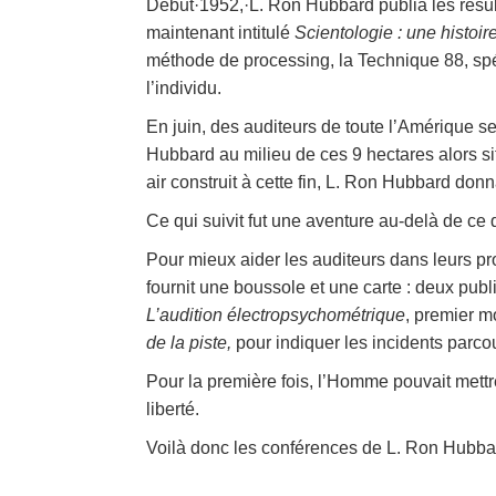
Début·1952,·L. Ron Hubbard publia les résul
maintenant intitulé
Scientologie : une histoi
méthode de processing, la Technique 88, spéc
l’individu.
En juin, des auditeurs de toute l’Amérique s
Hubbard au milieu de ces 9 hectares alors si
air construit à cette fin, L. Ron Hubbard do
Ce qui suivit fut une aventure au-delà de ce 
Pour mieux aider les auditeurs dans leurs pr
fournit une boussole et une carte : deux pu
L’audition électropsychométrique
, premier m
de la piste,
pour indiquer les incidents parco
Pour la première fois, l’Homme pouvait mettre
liberté.
Voilà donc les conférences de L. Ron Hubbard