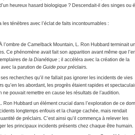
t d’un heureux hasard biologique ? Descendait-il des singes ou ét
es ténèbres avec l’éclat de faits incontournables :
. À l’ombre de Camelback Mountain, L. Ron Hubbard terminait u
ées. Ce phénomène avait fait son apparition avant même que l’e
exemplaires de
la Dianétique
; il accéléra avec la création de la
al avec la parution de
Guide pour préclairs.
s recherches qu’il ne fallait pas ignorer les incidents de vies
ors qu’en les abordant, les progrès étaient rapides et spectaculai
 ne pouvait remettre en cause les résultats de l'audition.
 L. Ron Hubbard un élément crucial dans l’exploration de ce do
ncidents longtemps enfouis et la charge cachée, mais rendait
quantité de préclairs. C’est ainsi qu’il commença à relever les
r les principaux incidents présents chez chaque être humain.