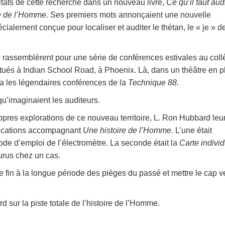
tats de cette recherche dans un nouveau livre,
Ce qu’il faut aud
re de l’Homme.
Ses premiers mots annonçaient une nouvelle
ialement conçue pour localiser et auditer le thétan, le « je » d
e rassemblèrent pour une série de conférences estivales au col
tués à Indian School Road, à Phoenix. Là, dans un théâtre en p
nna les légendaires conférences de la
Technique 88
.
qu’imaginaient les auditeurs.
opres explorations de ce nouveau territoire, L. Ron Hubbard leu
blications accompagnant
Une histoire de l’Homme.
L’une était
ode d’emploi de l’électromètre. La seconde était la
Carte individ
urus chez un cas.
 fin à la longue période des pièges du passé et mettre le cap ve
 sur la piste totale de l’histoire de l’Homme.