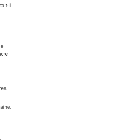
ait-il
ne
ncre
res.
maine.