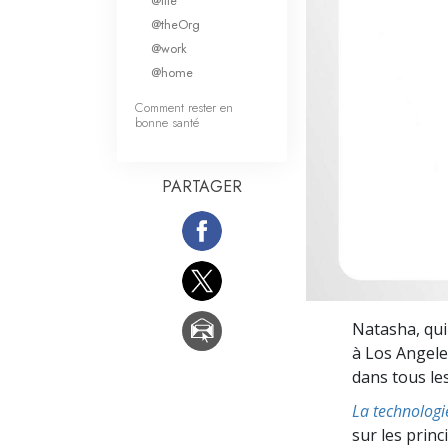
@life
Qu’est-ce que la gran
@theOrg
@work
@home
Comment rester en
bonne santé
PARTAGER
Natasha, qui 
à Los Angeles
dans tous les
La technologi
sur les prin