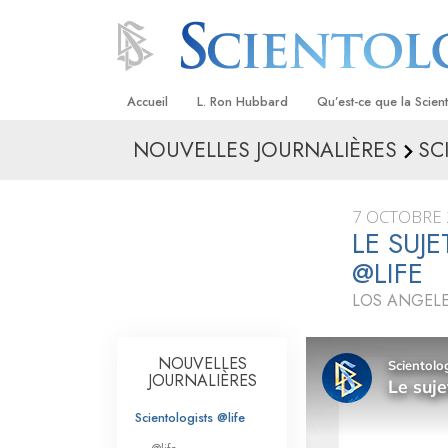
Accueil
L. Ron Hubbard
Qu’est-ce que la Scien
NOUVELLES JOURNALIÈRES
SC
Croyances et pratique
Credos et Codes de Sc
7 OCTOBRE 
Les scientologues et la
LE SUJ
@LIFE
Rencontrez un sciento
LOS ANGELE
À l’intérieur d’une égli
Les principes de base 
NOUVELLES
Scientologie
JOURNALIÈRES
La Dianétique : Une in
Scientologists @life
Amour et haine –