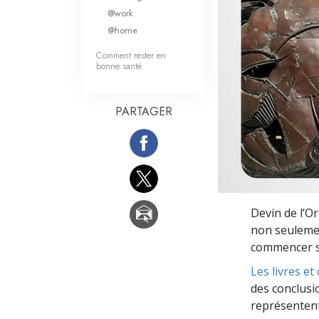
Qu’est-ce que la gran
@work
@home
Comment rester en
bonne santé
PARTAGER
Devin de l’Or
non seulemen
commencer so
Les livres e
des conclusi
représentent 