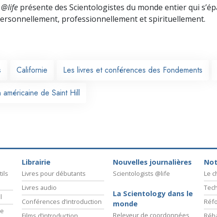
 @life
présente des Scientologistes du monde entier qui s’é
 personnellement,
professionnellement et spirituellement.
s
Californie
Les livres et conférences des Fondements
 américaine de Saint Hill
Librairie
Nouvelles journalières
Not
ils
Livres pour débutants
Scientologists @life
Le 
Livres audio
Tech
La Scientology dans le
l
Conférences d’introduction
Réfo
monde
ie
Releveur de coordonnées
Films d’introduction
Réha