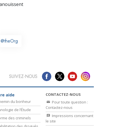
La communication
panouissent
@theOrg
SUIVEZ-NOUS
CONTACTEZ-NOUS
re aide
chemin du bonheur
Pour toute question :
Contactez-nous
nologie de l’Étude
Impressions concernant
rme des criminels
le site
bilitation des drogués