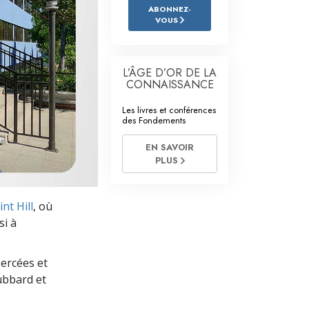
L’échelle des tons émotionnels
ABONNEZ-
VOUS
Réponses aux drogues
Les enfants
L’ÂGE D’OR DE LA
CONNAISSANCE
Des outils pour le monde du travail
Les livres et conférences
L’éthique et les conditions
des Fondements
La raison de l’oppression
EN SAVOIR
PLUS
Les investigations
Les fondements de l’organisation
nt Hill
, où
si à
Les fondements des relations publiques
Cibles et buts
ercées et
ubbard et
La technologie de l’étude