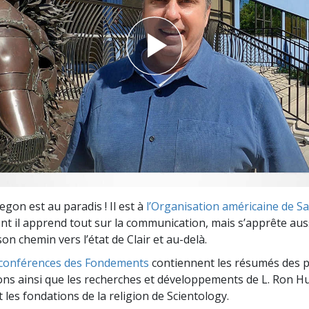
deur ?
egon est au paradis ! Il est à
l’Organisation américaine de Sai
t il apprend tout sur la communication, mais s’apprête aus
n chemin vers l’état de Clair et au-delà.
t conférences des Fondements
contiennent les résumés des p
ons ainsi que les recherches et développements de L. Ron H
les fondations de la religion de Scientology.