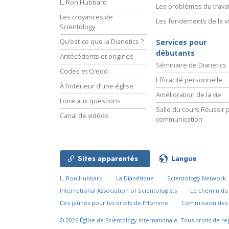
L. Ron Hubbard
Les problèmes du travai
Les croyances de
Les fondements de la v
Scientology
Qu’est-ce que la Dianetics ?
Services pour
débutants
Antécédents et origines
Séminaire de Dianetics
Codes et Credo
Efficacité personnelle
À l’intérieur d’une église
Amélioration de la vie
Foire aux questions
Salle du cours Réussir p
Canal de vidéos
communication
Sites apparentés
Langue
L. Ron Hubbard
La Dianétique
Scientology Network
International Association of Scientologists
Le chemin d
Des jeunes pour les droits de l’Homme
Commission des 
© 2026
Église de Scientology Internationale.
Tous droits de re