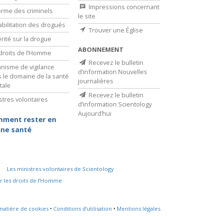
Impressions concernant
rme des criminels
le site
bilitation des drogués
Trouver une Église
érité sur la drogue
ABONNEMENT
droits de l’Homme
Recevez le bulletin
nisme de vigilance
d’information Nouvelles
 le domaine de la santé
journalières
tale
Recevez le bulletin
stres volontaires
d’information Scientology
Aujourd’hui
ment rester en
ne santé
Les ministres volontaires de Scientology
r les droits de l’Homme
 matière de cookies
•
Conditions d’utilisation
•
Mentions légales