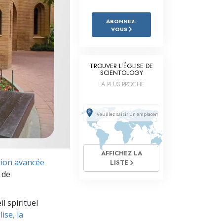
L’échelle des tons émotionnels
ABONNEZ-
Réponses aux drogues
VOUS
Les enfants
Des outils pour le monde du travail
TROUVER L’ÉGLISE DE
SCIENTOLOGY
L’éthique et les conditions
LA PLUS PROCHE
La raison de l’oppression
Les investigations
Les fondements de l’organisation
AFFICHEZ LA
tion avancée
Les fondements des relations publiques
LISTE
 de
Cibles et buts
l spirituel
La technologie de l’étude
ise, la