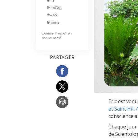
@life
Qu’est-ce que la gran
@theOrg
@work
@home
Comment rester en
bonne santé
PARTAGER
Eric est ven
et Saint Hill 
conscience a
Chaque jour 
de Scientolog