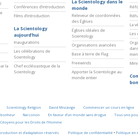
La Scientology dans le
l
Conférences d’introduction
Réfo
monde
ie
Releveur de coordonnées
Films d’introduction
Réha
des Églises
La v
La Scientology
Églises idéales de
Les 
aujourd’hui
Scientology
Inaugurations
Orga
Organisations avancées
dans
Les célébrations de
Base à terre de Flag
men
Scientology
Freewinds
Mini
ar la
Chef ecclésiastique de la
Scientology
Apporter la Scientologie au
Com
monde entier
bon
Scientology Religion
David Miscavige
Commencer un cours en ligne
u bonheur
Narconon
En faveur d’un monde sans drogue
Tous unis pou
Citoyens pour les Droits de l’Homme
production et d’adaptation réservés.
Politique de confidentialité
•
Politique en