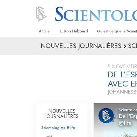
Accueil
L. Ron Hubbard
Qu’est-ce que la Scien
NOUVELLES JOURNALIÈRES
SC
Croyances et pratique
Credos et Codes de Sc
5 NOVEMBR
Les scientologues et la
DE L’E
AVEC E
Rencontrez un sciento
JOHANNESBU
À l’intérieur d’une égli
Les principes de base 
NOUVELLES
Scientologie
JOURNALIÈRES
La Dianétique : Une in
Scientologists @life
Amour et haine –