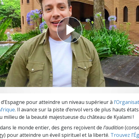
deur ?
u d’Espagne pour atteindre un niveau supérieur à
l’Organisa
Afrique
. Il avance sur la piste d’envol vers de plus hauts états
u milieu de la beauté majestueuse du château de Kyalami !
dans le monde entier, des gens reçoivent de
l’audition
(consei
y) pour atteindre un éveil spirituel et la liberté.
Trouvez l’Égl