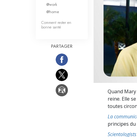
Qu’est-ce que la gran
@work
@home
Comment rester en
bonne santé
PARTAGER
Quand Mary 
reine. Elle 
toutes circo
La communic
principes du
Scientologis