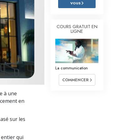
L’échelle des tons émotionnels
VOUS
Réponses aux drogues
COURS GRATUIT EN
Les enfants
LIGNE
Des outils pour le monde du travail
L’éthique et les conditions
La raison de l’oppression
La communication
Les investigations
COMMENCER
Les fondements de l’organisation
le à une
cacement en
Les fondements des relations publiques
Cibles et buts
basé sur les
La technologie de l’étude
entier qui