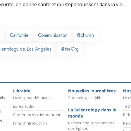
écurité, en bonne santé et qui s’épanouissent dans la vie.
s
Californie
Communication
@church
cientology de Los Angeles
@theOrg
Librairie
Nouvelles journalières
Not
ils
Livres pour débutants
Scientologists @life
Le 
Livres audio
Tech
La Scientology dans le
l
Conférences d’introduction
Réfo
monde
ie
Releveur de coordonnées
Films d’introduction
Réha
des Églises