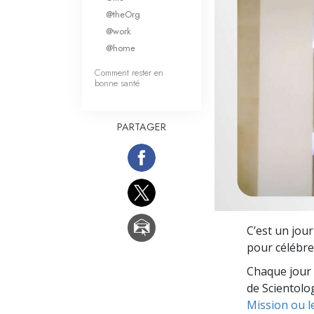
Qu’est-ce que la gran
@theOrg
@work
@home
Comment rester en
bonne santé
PARTAGER
C’est un jour
pour célébrer
Chaque jour 
de Scientolog
Mission ou l