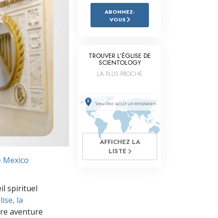
L’échelle des tons émotionnels
ABONNEZ-
VOUS
Réponses aux drogues
Les enfants
TROUVER L’ÉGLISE DE
SCIENTOLOGY
Des outils pour le monde du travail
LA PLUS PROCHE
L’éthique et les conditions
La raison de l’oppression
Les investigations
Les fondements de l’organisation
AFFICHEZ LA
LISTE
de Mexico
Les fondements des relations publiques
Cibles et buts
l spirituel
ise, la
La technologie de l’étude
re aventure