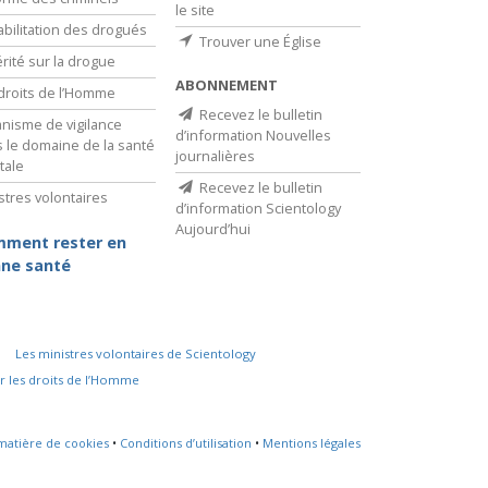
le site
bilitation des drogués
Trouver une Église
érité sur la drogue
ABONNEMENT
droits de l’Homme
Recevez le bulletin
nisme de vigilance
d’information Nouvelles
 le domaine de la santé
journalières
tale
Recevez le bulletin
stres volontaires
d’information Scientology
Aujourd’hui
ment rester en
ne santé
Les ministres volontaires de Scientology
r les droits de l’Homme
 matière de cookies
•
Conditions d’utilisation
•
Mentions légales