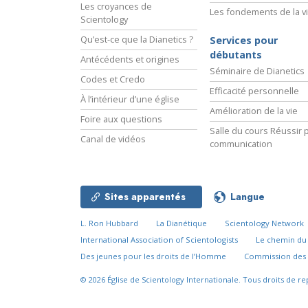
Les croyances de
Les fondements de la v
Scientology
Qu’est-ce que la Dianetics ?
Services pour
débutants
Antécédents et origines
Séminaire de Dianetics
Codes et Credo
Efficacité personnelle
À l’intérieur d’une église
Amélioration de la vie
Foire aux questions
Salle du cours Réussir p
Canal de vidéos
communication
Sites apparentés
Langue
L. Ron Hubbard
La Dianétique
Scientology Network
International Association of Scientologists
Le chemin d
Des jeunes pour les droits de l’Homme
Commission des 
© 2026
Église de Scientology Internationale.
Tous droits de re