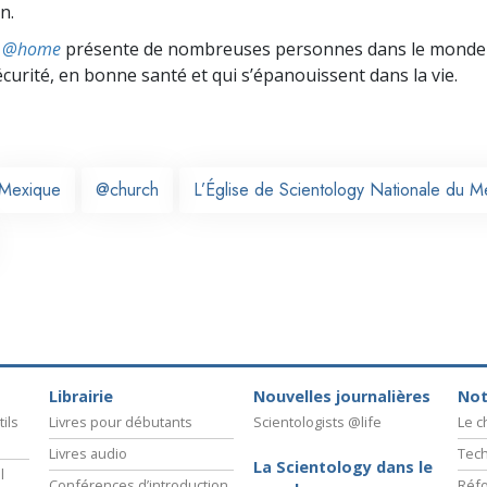
n.
ts @home
présente de nombreuses personnes dans le monde 
écurité, en bonne santé et qui s’épanouissent dans la vie.
Mexique
@church
L’Église de Scientology Nationale du M
Librairie
Nouvelles journalières
Not
ils
Livres pour débutants
Scientologists @life
Le 
Livres audio
Tech
La Scientology dans le
l
Conférences d’introduction
Réfo