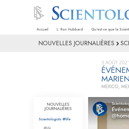
Accueil
L. Ron Hubbard
Qu’est-ce que la Scien
NOUVELLES JOURNALIÈRES
SC
Croyances et pratique
Credos et Codes de Sc
3 AOÛT 202
Les scientologues et la
ÉVÉNE
MARIE
Rencontrez un sciento
MEXICO, ME
À l’intérieur d’une égli
Les principes de base 
NOUVELLES
Scientologie
JOURNALIÈRES
La Dianétique : Une in
Scientologists @life
@life
Amour et haine –