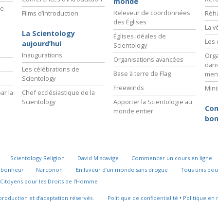
monde
ie
Releveur de coordonnées
Films d’introduction
Réha
des Églises
La v
La Scientology
Églises idéales de
Les 
aujourd’hui
Scientology
Inaugurations
Orga
Organisations avancées
dans
Les célébrations de
Base à terre de Flag
men
Scientology
Freewinds
Mini
ar la
Chef ecclésiastique de la
Scientology
Apporter la Scientologie au
Com
monde entier
bon
Scientology Religion
David Miscavige
Commencer un cours en ligne
u bonheur
Narconon
En faveur d’un monde sans drogue
Tous unis pou
Citoyens pour les Droits de l’Homme
production et d’adaptation réservés.
Politique de confidentialité
•
Politique en