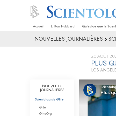
Accueil
L. Ron Hubbard
Qu’est-ce que la Scien
NOUVELLES JOURNALIÈRES
SC
Croyances et pratique
Credos et Codes de Sc
20 AOÛT 20
Les scientologues et la
PLUS Q
LOS ANGELE
Rencontrez un sciento
À l’intérieur d’une égli
NOUVELLES
JOURNALIÈRES
Les principes de base 
Scientologie
Scientologists @life
La Dianétique : Une in
@life
@theOrg
Amour et haine –