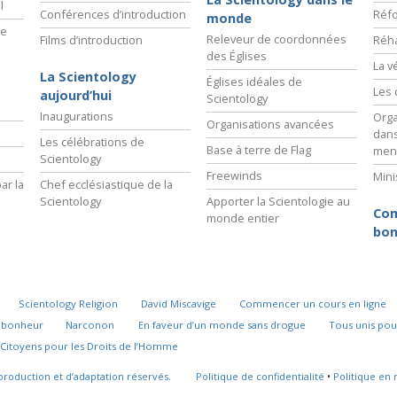
l
Conférences d’introduction
Réfo
monde
ie
Releveur de coordonnées
Films d’introduction
Réha
des Églises
La v
La Scientology
Églises idéales de
Les 
aujourd’hui
Scientology
Inaugurations
Orga
Organisations avancées
dans
Les célébrations de
Base à terre de Flag
men
Scientology
Freewinds
Mini
ar la
Chef ecclésiastique de la
Scientology
Apporter la Scientologie au
Com
monde entier
bon
Scientology Religion
David Miscavige
Commencer un cours en ligne
u bonheur
Narconon
En faveur d’un monde sans drogue
Tous unis pou
Citoyens pour les Droits de l’Homme
production et d’adaptation réservés.
Politique de confidentialité
•
Politique en