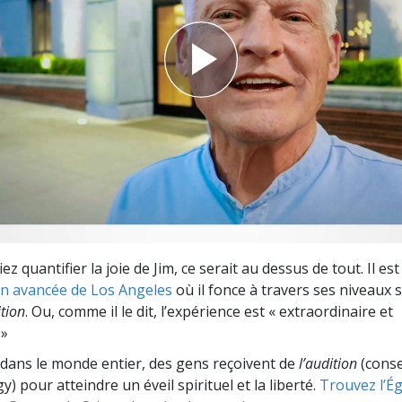
deur ?
ez quantifier la joie de Jim, ce serait au dessus de tout. Il est
on avancée de Los Angeles
où il fonce à travers ses niveaux 
ition
. Ou, comme il le dit, l’expérience est « extraordinaire et
 »
dans le monde entier, des gens reçoivent de
l’audition
(consei
y) pour atteindre un éveil spirituel et la liberté.
Trouvez l’Égl