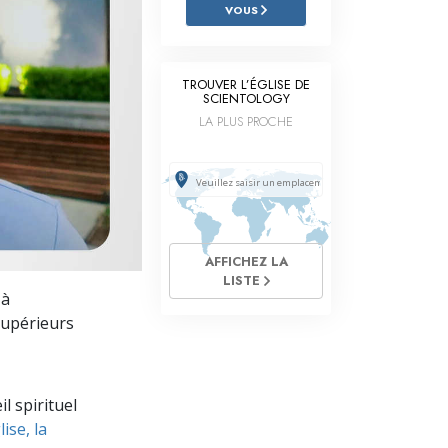
L’échelle des tons émotionnels
VOUS
Réponses aux drogues
TROUVER L’ÉGLISE DE
Les enfants
SCIENTOLOGY
LA PLUS PROCHE
Des outils pour le monde du travail
L’éthique et les conditions
La raison de l’oppression
Les investigations
AFFICHEZ LA
LISTE
Les fondements de l’organisation
 à
supérieurs
Les fondements des relations publiques
Cibles et buts
l spirituel
La technologie de l’étude
ise, la