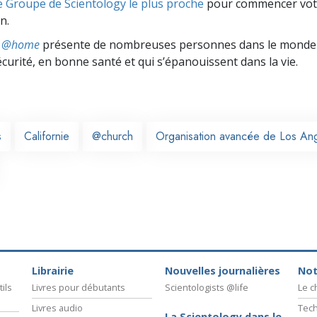
e Groupe de Scientology le plus proche
pour commencer vot
n.
ts @home
présente de nombreuses personnes dans le monde 
écurité, en bonne santé et qui s’épanouissent dans la vie.
s
Californie
@church
Organisation avancée de Los An
Librairie
Nouvelles journalières
Not
ils
Livres pour débutants
Scientologists @life
Le 
Livres audio
Tech
La Scientology dans le