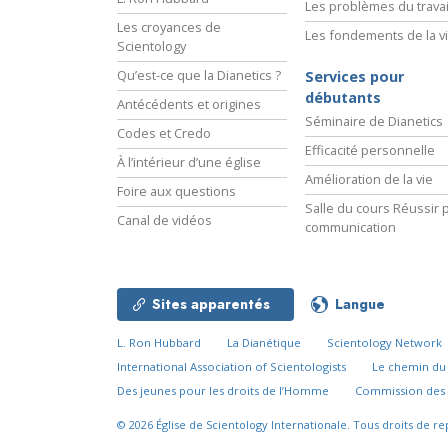
Les problèmes du travai
Les croyances de
Les fondements de la v
Scientology
Qu’est-ce que la Dianetics ?
Services pour
débutants
Antécédents et origines
Séminaire de Dianetics
Codes et Credo
Efficacité personnelle
À l’intérieur d’une église
Amélioration de la vie
Foire aux questions
Salle du cours Réussir p
Canal de vidéos
communication
Sites apparentés
Langue
L. Ron Hubbard
La Dianétique
Scientology Network
International Association of Scientologists
Le chemin d
Des jeunes pour les droits de l’Homme
Commission des 
© 2026
Église de Scientology Internationale.
Tous droits de re