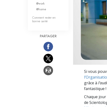
Qu’est-ce que la gran
@work
@home
Comment rester en
bonne santé
PARTAGER
Si vous pouvi
l’Organisati
grâce à
l’aud
fantastique !
Chaque jour 
de Scientolog