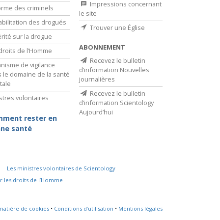
Impressions concernant
rme des criminels
le site
bilitation des drogués
Trouver une Église
érité sur la drogue
ABONNEMENT
droits de l’Homme
Recevez le bulletin
nisme de vigilance
d’information Nouvelles
 le domaine de la santé
journalières
tale
Recevez le bulletin
stres volontaires
d’information Scientology
Aujourd’hui
ment rester en
ne santé
Les ministres volontaires de Scientology
r les droits de l’Homme
 matière de cookies
•
Conditions d’utilisation
•
Mentions légales