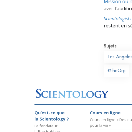
Mission ou l
avec l’auditio
Scientologis
restent en s
Sujets
Los Angele
@theOrg
Qu’est-ce que
Cours en ligne
la Scientology ?
Cours en ligne « Des out
pour la vie »
Le fondateur
L. Ron Hubbard