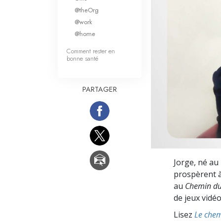
Qu’est-ce que la gran
@theOrg
@work
@home
Comment rester en
bonne santé
PARTAGER
Jorge, né au 
prospèrent à 
au
Chemin du
de jeux vidéo
Lisez
Le chem