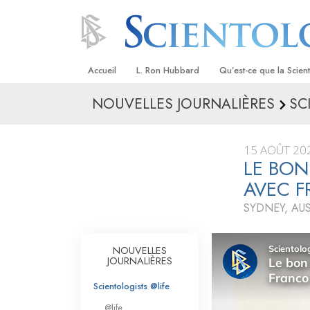
Accueil
L. Ron Hubbard
Qu’est-ce que la Scien
NOUVELLES JOURNALIÈRES
SC
Croyances et pratique
Credos et Codes de Sc
15 AOÛT 20
Les scientologues et la
LE BON
AVEC 
Rencontrez un sciento
SYDNEY, AU
À l’intérieur d’une égli
Les principes de base 
NOUVELLES
Scientologie
JOURNALIÈRES
La Dianétique : Une in
Scientologists @life
@life
Amour et haine –