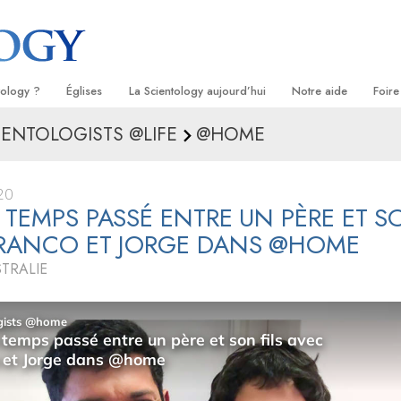
tology ?
Églises
La Scientology aujourd’hui
Notre aide
Foire
IENTOLOGISTS @LIFE
@HOME
s
Trouver une Église
Inaugurations
Le chemin du bonheu
Antéc
Liv
ientologie
Églises idéales de Scientology
Les célébrations de Scientology
Applied Scholastics
À l’i
Liv
20
 Scientologie
Organisations avancées
David Miscavige — Chef ecclésiastique
Criminon
L’org
con
 TEMPS PASSÉ ENTRE UN PÈRE ET SO
de la Scientology
FRANCO ET JORGE DANS @HOME
logue
Base à terre de Flag
Narconon
Film
STRALIE
se
Freewinds
La vérité sur la drog
Ser
de la
Apporter la Scientologie au monde
Tous unis pour les d
entier
La Commission des C
troduction
Droits de l’Homme
Les ministres volonta