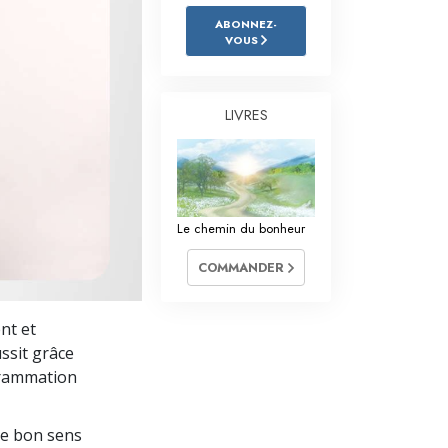
L’échelle des tons émotionnels
ABONNEZ-
VOUS
Réponses aux drogues
Les enfants
LIVRES
Des outils pour le monde du travail
L’éthique et les conditions
La raison de l’oppression
Le chemin du bonheur
Les investigations
COMMANDER
Les fondements de l’organisation
nt et
Les fondements des relations publiques
ussit grâce
Cibles et buts
ogrammation
La technologie de l’étude
le bon sens