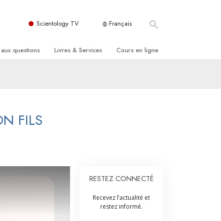
Scientology TV
Français
 aux questions
Livres & Services
Cours en ligne
r
édents et principes de base
res pour débutants
Comment résoudre les conflits
ntérieur d’une église
res audio
Les dynamiques de l’existence
anisation de la Scientologie
férences d’introduction
Les composantes de la compréhension
N FILS
s d’introduction
Solutions à un environnement
dangereux
ue
vices pour débutants
Procédés d’assistance spirituelle pour
maladies et blessures
roits de l’Homme
RESTEZ CONNECTÉ
Intégrité et honnêteté
itoyens pour les
Recevez l’actualité et
Le mariage
restez informé.
ires de Scientology