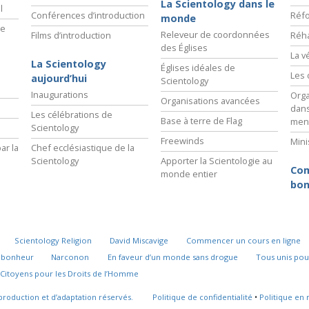
La Scientology dans le
l
Conférences d’introduction
Réfo
monde
ie
Releveur de coordonnées
Films d’introduction
Réha
des Églises
La v
La Scientology
Églises idéales de
Les 
aujourd’hui
Scientology
Inaugurations
Orga
Organisations avancées
dans
Les célébrations de
Base à terre de Flag
men
Scientology
Freewinds
Mini
ar la
Chef ecclésiastique de la
Scientology
Apporter la Scientologie au
Com
monde entier
bon
Scientology Religion
David Miscavige
Commencer un cours en ligne
u bonheur
Narconon
En faveur d’un monde sans drogue
Tous unis pou
Citoyens pour les Droits de l’Homme
production et d’adaptation réservés.
Politique de confidentialité
•
Politique en