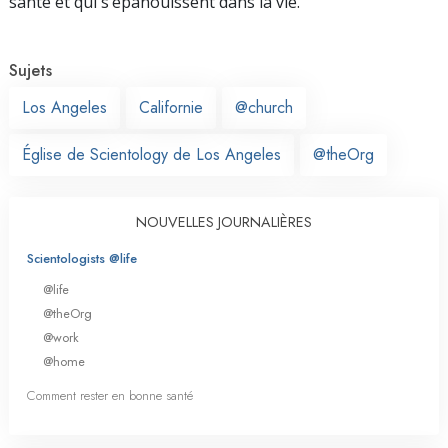
santé et qui s’épanouissent dans la vie.
Sujets
Los Angeles
Californie
@church
Église de Scientology de Los Angeles
@theOrg
NOUVELLES JOURNALIÈRES
Scientologists @life
@life
@theOrg
@work
@home
Comment rester en bonne santé