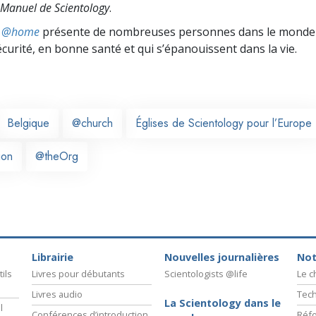
Manuel de Scientology
.
ts @home
présente de nombreuses personnes dans le monde 
écurité, en bonne santé et qui s’épanouissent dans la vie.
Belgique
@church
Églises de Scientology pour l’Europe
ion
@theOrg
Librairie
Nouvelles journalières
Not
ils
Livres pour débutants
Scientologists @life
Le 
Livres audio
Tech
La Scientology dans le
l
Conférences d’introduction
Réfo