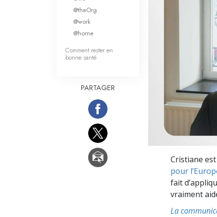
Qu’est-ce que la gran
@theOrg
@work
@home
Comment rester en
bonne santé
PARTAGER
Cristiane est
pour l’Europ
fait d’appliq
vraiment aid
La communic