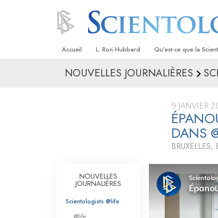
Accueil
L. Ron Hubbard
Qu’est-ce que la Scien
NOUVELLES JOURNALIÈRES
SC
Croyances et pratique
Credos et Codes de Sc
9 JANVIER 2
Les scientologues et la
ÉPANOU
DANS 
Rencontrez un sciento
BRUXELLES,
À l’intérieur d’une égli
Les principes de base 
NOUVELLES
Scientologie
JOURNALIÈRES
La Dianétique : Une in
Scientologists @life
@life
Amour et haine –