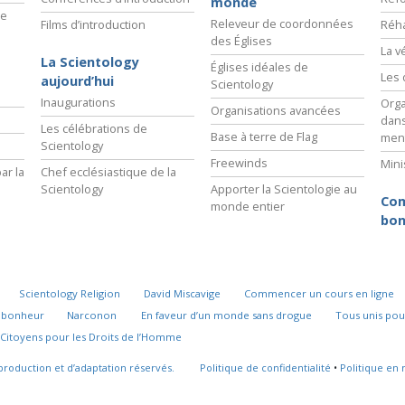
monde
ie
Releveur de coordonnées
Films d’introduction
Réha
des Églises
La v
La Scientology
Églises idéales de
Les 
aujourd’hui
Scientology
Inaugurations
Orga
Organisations avancées
dans
Les célébrations de
Base à terre de Flag
men
Scientology
Freewinds
Mini
ar la
Chef ecclésiastique de la
Scientology
Apporter la Scientologie au
Com
monde entier
bon
Scientology Religion
David Miscavige
Commencer un cours en ligne
u bonheur
Narconon
En faveur d’un monde sans drogue
Tous unis pou
Citoyens pour les Droits de l’Homme
production et d’adaptation réservés.
Politique de confidentialité
•
Politique en