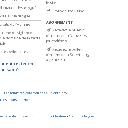
le site
bilitation des drogués
Trouver une Église
érité sur la drogue
ABONNEMENT
droits de l’Homme
Recevez le bulletin
nisme de vigilance
d’information Nouvelles
 le domaine de la santé
journalières
tale
Recevez le bulletin
stres volontaires
d’information Scientology
Aujourd’hui
ment rester en
ne santé
Les ministres volontaires de Scientology
r les droits de l’Homme
 matière de cookies
•
Conditions d’utilisation
•
Mentions légales