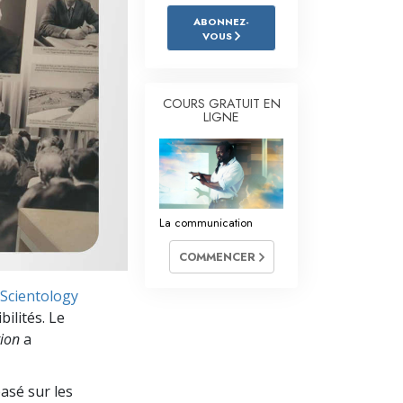
L’échelle des tons émotionnels
ABONNEZ-
VOUS
Réponses aux drogues
Les enfants
COURS GRATUIT EN
Des outils pour le monde du travail
LIGNE
L’éthique et les conditions
La raison de l’oppression
La communication
Les investigations
COMMENCER
Les fondements de l’organisation
 Scientology
Les fondements des relations publiques
ilités. Le
Cibles et buts
ion
a
La technologie de l’étude
basé sur les