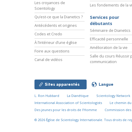
Les croyances de
Les fondements de la v
Scientology
Qu’est-ce que la Dianetics ?
Services pour
débutants
Antécédents et origines
Séminaire de Dianetics
Codes et Credo
Efficacité personnelle
À l’intérieur d’une église
Amélioration de la vie
Foire aux questions
Salle du cours Réussir p
Canal de vidéos
communication
Sites apparentés
Langue
L. Ron Hubbard
La Dianétique
Scientology Network
International Association of Scientologists
Le chemin d
Des jeunes pour les droits de l’Homme
Commission des 
© 2026
Église de Scientology Internationale.
Tous droits de re