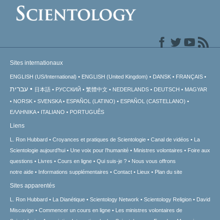
Sites internationaux
ENGLISH (US/International)
ENGLISH (United Kingdom)
DANSK
FRANÇAIS
עברית
日本語
РУССКИЙ
繁體中文
NEDERLANDS
DEUTSCH
MAGYAR
NORSK
SVENSKA
ESPAÑOL (LATINO)
ESPAÑOL (CASTELLANO)
ΕΛΛΗΝΙΚA
ITALIANO
PORTUGUÊS
Liens
L. Ron Hubbard
Croyances et pratiques de Scientologie
Canal de vidéos
La
Scientologie aujourd’hui
Une voix pour l’humanité
Ministres volontaires
Foire aux
questions
Livres
Cours en ligne
Qui suis-je ?
Nous vous offrons
notre aide
Informations supplémentaires
Contact
Lieux
Plan du site
Sites apparentés
L. Ron Hubbard
La Dianétique
Scientology Network
Scientology Religion
David
Miscavige
Commencer un cours en ligne
Les ministres volontaires de