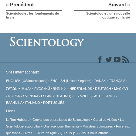
« Précédent
Suivant »
Scientologie : les fondements de
Scientologie : une nouvelle
la vie
optique sur la vie
Sites internationaux
ENGLISH (US/International)
ENGLISH (United Kingdom)
DANSK
FRANÇAIS
עברית
日本語
РУССКИЙ
繁體中文
NEDERLANDS
DEUTSCH
MAGYAR
NORSK
SVENSKA
ESPAÑOL (LATINO)
ESPAÑOL (CASTELLANO)
ΕΛΛΗΝΙΚA
ITALIANO
PORTUGUÊS
Liens
L. Ron Hubbard
Croyances et pratiques de Scientologie
Canal de vidéos
La
Scientologie aujourd’hui
Une voix pour l’humanité
Ministres volontaires
Foire aux
questions
Livres
Cours en ligne
Qui suis-je ?
Nous vous offrons