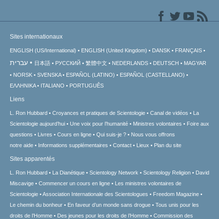
Sites internationaux
ENGLISH (US/International)
ENGLISH (United Kingdom)
DANSK
FRANÇAIS
עברית
日本語
РУССКИЙ
繁體中文
NEDERLANDS
DEUTSCH
MAGYAR
NORSK
SVENSKA
ESPAÑOL (LATINO)
ESPAÑOL (CASTELLANO)
ΕΛΛΗΝΙΚA
ITALIANO
PORTUGUÊS
Liens
L. Ron Hubbard
Croyances et pratiques de Scientologie
Canal de vidéos
La
Scientologie aujourd’hui
Une voix pour l’humanité
Ministres volontaires
Foire aux
questions
Livres
Cours en ligne
Qui suis-je ?
Nous vous offrons
notre aide
Informations supplémentaires
Contact
Lieux
Plan du site
Sites apparentés
L. Ron Hubbard
La Dianétique
Scientology Network
Scientology Religion
David
Miscavige
Commencer un cours en ligne
Les ministres volontaires de
Scientologie
Association Internationale des Scientologues
Freedom Magazine
Le chemin du bonheur
En faveur d’un monde sans drogue
Tous unis pour les
droits de l’Homme
Des jeunes pour les droits de l’Homme
Commission des