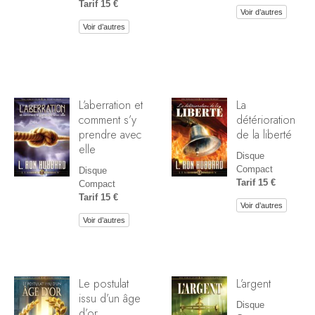
Tarif 15 €
Voir d’autres
Voir d’autres
L’aberration et
La
comment s’y
détérioration
prendre avec
de la liberté
elle
Disque
Compact
Disque
Tarif 15 €
Compact
Tarif 15 €
Voir d’autres
Voir d’autres
Le postulat
L’argent
issu d’un âge
Disque
d’or