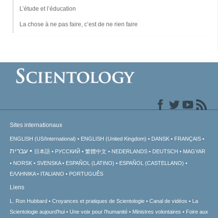
L’étude et l’éducation
La chose à ne pas faire, c’est de ne rien faire
Sites internationaux
ENGLISH (US/International)
ENGLISH (United Kingdom)
DANSK
FRANÇAIS
עברית
日本語
РУССКИЙ
繁體中文
NEDERLANDS
DEUTSCH
MAGYAR
NORSK
SVENSKA
ESPAÑOL (LATINO)
ESPAÑOL (CASTELLANO)
ΕΛΛΗΝΙΚA
ITALIANO
PORTUGUÊS
Liens
L. Ron Hubbard
Croyances et pratiques de Scientologie
Canal de vidéos
La
Scientologie aujourd’hui
Une voix pour l’humanité
Ministres volontaires
Foire aux