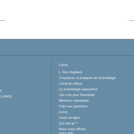
Liens
L. Ron Hubbard
Croyances et pratiques de Scientologie
Canal de vidéos
La Scientologie aujourd’hui
O)
Une voix pour l’humanité
ELLANO)
Ministres volontaires
Foire aux questions
Livres
Cours en ligne
Qui suis-je ?
Nous vous offrons
notre aide