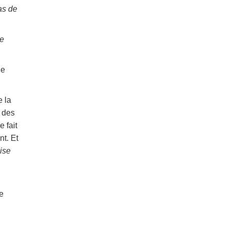
as de
se
le
e la
t des
 fait
nt. Et
ise
e