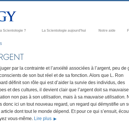
a Scientologie ?
La Scientologie aujourd’hui
Notre aide
F
iques
Églises de Scientologie
Ant
S
e Scientologie
Nouvelles Églises de Scientologie
À l
ARGENT
et la Scientologie
Organisations avancées
L’o
juger par la contrainte et l’anxiété associées à l’argent, peu de
entologue
Base à terre de Flag
conscients de son but réel et de sa fonction. Alors que L. Ron
rd définit son rôle qui est d’aider la survie des individus, des
 église
Freewinds
es et des cultures, il devient clair que l’argent doit sa mauvaise
ase de la Scientologie
Apporter la Scientologie au monde
tation non pas à son
utilisation
, mais à sa
mauvaise utilisation.
entier
 donc ici un tout nouveau regard, un regard qui démystifie un s
e introduction
David Miscavige - Chef ecclésiastique
 article dont tout le monde dépend. Et pour ce qui s’ensuit, écou
de la Scientologie
oyez vous-même.
Lire plus
grandeur ?