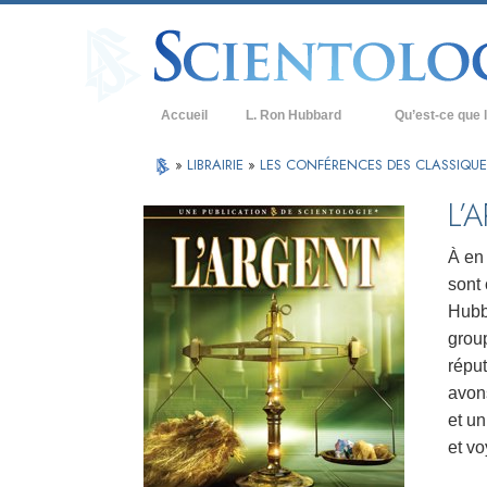
Accueil
L. Ron Hubbard
Qu’est-ce que l
Croyances et prat
»
LIBRAIRIE
»
LES CONFÉRENCES DES CLASSIQUE
Credos et Codes d
L’
Les scientologues 
À en 
Rencontrez un sci
sont 
Hubba
À l’intérieur d’une
group
Les principes de b
répu
avons
La Dianétique : Un
et un
Amour et haine –
et v
Qu’est-ce que la 