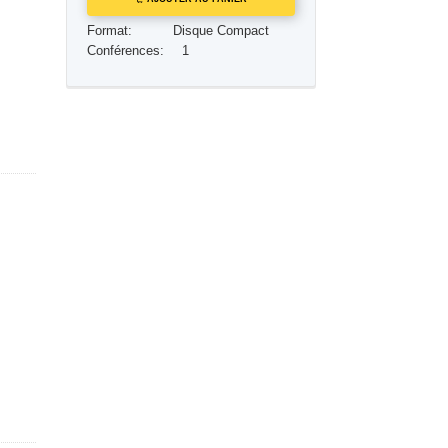
Réponses aux drogues
Format:
Disque Compact
Conférences:
1
Les enfants
Des outils pour le monde du travail
L’éthique et les conditions
La raison de l’oppression
Les investigations
Les fondements de l’organisation
Les fondements des relations publiques
Cibles et buts
La technologie de l’étude
La communication