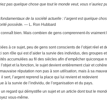
aviez pas quelque chose que tout le monde veut, vous n’auriez p
fondamentaux de la société actuelle : l’argent est quelque cho
orité possède.
— L. Ron Hubbard
n connaît bien. Mais combien de gens comprennent-ils vraiment 
ciées à ce sujet, peu de gens sont conscients de l’objet réel et d
ci son rôle qui est d’aider la survie des individus, des groupes e
xités accumulées au fil des siècles afin d’empêcher quiconque ne
l’objet et la fonction, le sujet devient entièrement clair et cohére
 sa mauvaise réputation non pas à son
utilisation,
mais à sa
mauva
l sert, l’argent reprend la place qui lui revient et redevient
 à la survie de l’individu, de l’organisation et du pays.
n regard qui démystifie un sujet et un article dont tout le mond
 voyez vous-même.