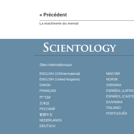
« Précédent
La machinerie du mental
Sites internationaux
ENGLISH (US/International)
MAGYAR
ENGLISH (United Kingdom)
NORSK
DANSK
SVENSKA
FRANÇAIS
ESPAÑOL (LATIN
עברית
ESPAÑOL (CAST
ΕΛΛΗΝΙΚA
日本語
ITALIANO
РУССКИЙ
PORTUGUÊS
繁體中文
NEDERLANDS
DEUTSCH