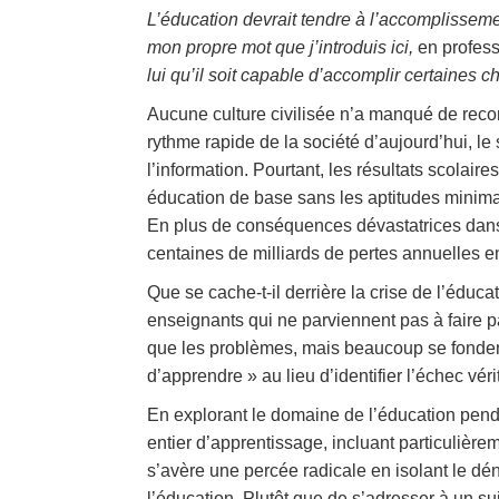
L’éducation devrait tendre à l’accomplisseme
mon propre mot que j’introduis ici,
en profess
lui qu’il soit capable d’accomplir certaines
Aucune culture civilisée n’a manqué de recon
rythme rapide de la société d’aujourd’hui, le
l’information. Pourtant, les résultats scolaire
éducation de base sans les aptitudes minimale
En plus de conséquences dévastatrices dans 
centaines de milliards de pertes annuelles e
Que se cache-t-il derrière la crise de l’éducati
enseignants qui ne parviennent pas à faire 
que les problèmes, mais beaucoup se fondent
d’apprendre » au lieu d’identifier l’échec véri
En explorant le domaine de l’éducation pend
entier d’apprentissage, incluant particulière
s’avère une percée radicale en isolant le d
l’éducation. Plutôt que de s’adresser à un su