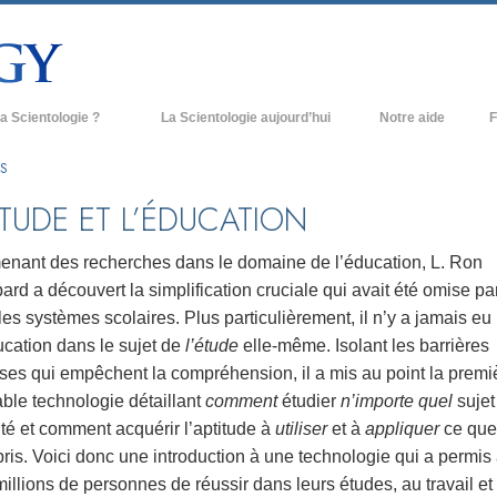
a Scientologie ?
La Scientologie aujourd’hui
Notre aide
F
iques
Églises de Scientologie
Ant
S
e Scientologie
Nouvelles Églises de Scientologie
À l
ÉTUDE ET L’ÉDUCATION
et la Scientologie
Organisations avancées
L’o
enant des recherches dans le domaine de l’éducation, L. Ron
entologue
Base à terre de Flag
rd a découvert la simplification cruciale qui avait été omise pa
les systèmes scolaires. Plus particulièrement, il n’y a jamais eu
 église
Freewinds
ucation dans le sujet de
l’étude
elle-même. Isolant les barrières
ase de la Scientologie
Apporter la Scientologie au monde
ses qui empêchent la compréhension, il a mis au point la premi
entier
able technologie détaillant
comment
étudier
n’importe quel
sujet
e introduction
David Miscavige - Chef ecclésiastique
ité et comment acquérir l’aptitude à
utiliser
et à
appliquer
ce que
de la Scientologie
ris. Voici donc une introduction à une technologie qui a permis
grandeur ?
illions de personnes de réussir dans leurs études, au travail et