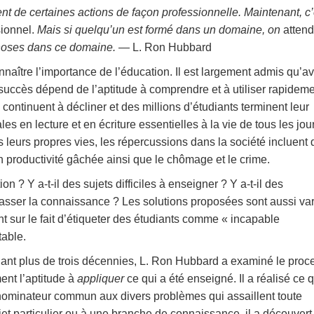
nt de certaines actions de façon professionnelle. Maintenant, c’
ionnel.
Mais si quelqu’un est formé dans un domaine, on
attend
 choses dans ce domaine.
— L. Ron Hubbard
naître l’importance de l’éducation. Il est largement admis qu’av
 succès dépend de l’aptitude à comprendre et à utiliser rapidem
s continuent à décliner et des millions d’étudiants terminent leur
s en lecture et en écriture essentielles à la vie de tous les jou
leurs propres vies, les répercussions dans la société incluent 
n productivité gâchée ainsi que le chômage et le crime.
on ? Y a-t-il des sujets difficiles à enseigner ? Y a-t-il des
passer la connaissance ? Les solutions proposées sont aussi va
 sur le fait d’étiqueter des étudiants comme « incapable
table.
ant plus de trois décennies, L. Ron Hubbard a examiné le proc
ment l’aptitude à
appliquer
ce qui a été enseigné. Il a réalisé ce q
énominateur commun aux divers problèmes qui assaillent toute
jet particulier ou à une branche de connaissance, il a découvert