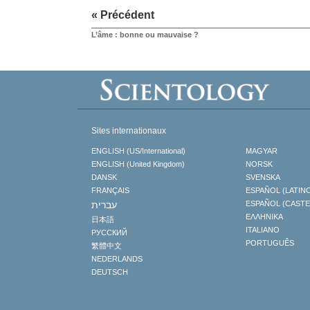
« Précédent
L’âme : bonne ou mauvaise ?
Sites internationaux
ENGLISH (US/International)
MAGYAR
ENGLISH (United Kingdom)
NORSK
DANSK
SVENSKA
FRANÇAIS
ESPAÑOL (LATIN
עברית
ESPAÑOL (CAST
ΕΛΛΗΝΙΚA
日本語
ITALIANO
РУССКИЙ
PORTUGUÊS
繁體中文
NEDERLANDS
DEUTSCH