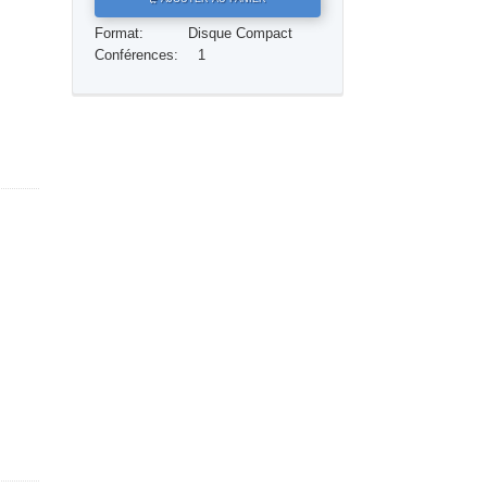
Réponses aux drogues
Format:
Disque Compact
Conférences:
1
Les enfants
Des outils pour le monde du travail
L’éthique et les conditions
La raison de l’oppression
Les investigations
Les fondements de l’organisation
Les fondements des relations publiques
Cibles et buts
La technologie de l’étude
La communication