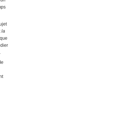
mps
ujet
t
la
ique
dier
.
de
nt