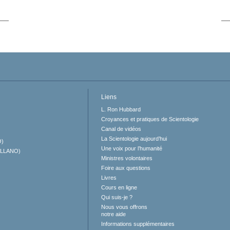
Liens
L. Ron Hubbard
Croyances et pratiques de Scientologie
Canal de vidéos
La Scientologie aujourd’hui
O)
Une voix pour l’humanité
ELLANO)
Ministres volontaires
Foire aux questions
Livres
Cours en ligne
Qui suis-je ?
Nous vous offrons
notre aide
Informations supplémentaires