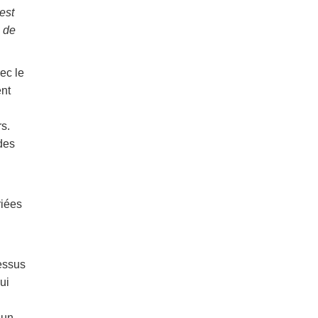
est
de
ec le
ent
rs.
des
riées
essus
ui
 un