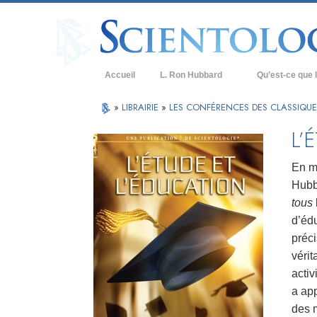
Accueil
L. Ron Hubbard
Qu’est-ce que l
Croyances et prat
»
LIBRAIRIE
»
LES CONFÉRENCES DES CLASSIQUE
Credos et Codes d
L’
Les scientologues 
En m
Rencontrez un sci
Hubba
tous
À l’intérieur d’une
d’éd
Les principes de b
préci
vérit
La Dianétique : Un
activ
Amour et haine –
a app
Qu’est-ce que la 
des m