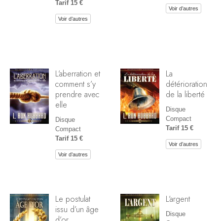
Tarif 15 €
Voir d’autres
Voir d’autres
L’aberration et
La
comment s’y
détérioration
prendre avec
de la liberté
elle
Disque
Compact
Disque
Tarif 15 €
Compact
Tarif 15 €
Voir d’autres
Voir d’autres
Le postulat
L’argent
issu d’un âge
Disque
d’or