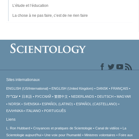
L’étude et l’éducation
La chose à ne pas faire, c’est de ne rien faire
Sites internationaux
ENGLISH (US/International)
ENGLISH (United Kingdom)
DANSK
FRANÇAIS
עברית
日本語
РУССКИЙ
繁體中文
NEDERLANDS
DEUTSCH
MAGYAR
NORSK
SVENSKA
ESPAÑOL (LATINO)
ESPAÑOL (CASTELLANO)
ΕΛΛΗΝΙΚA
ITALIANO
PORTUGUÊS
Liens
L. Ron Hubbard
Croyances et pratiques de Scientologie
Canal de vidéos
La
Scientologie aujourd’hui
Une voix pour l’humanité
Ministres volontaires
Foire aux