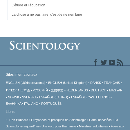
L’étude et l’éducation
La chose à ne pas faire, c’est de ne rien faire
Sites internationaux
ENGLISH (US/International)
ENGLISH (United Kingdom)
DANSK
FRANÇAIS
עברית
日本語
РУССКИЙ
繁體中文
NEDERLANDS
DEUTSCH
MAGYAR
NORSK
SVENSKA
ESPAÑOL (LATINO)
ESPAÑOL (CASTELLANO)
ΕΛΛΗΝΙΚA
ITALIANO
PORTUGUÊS
Liens
L. Ron Hubbard
Croyances et pratiques de Scientologie
Canal de vidéos
La
Scientologie aujourd’hui
Une voix pour l’humanité
Ministres volontaires
Foire aux