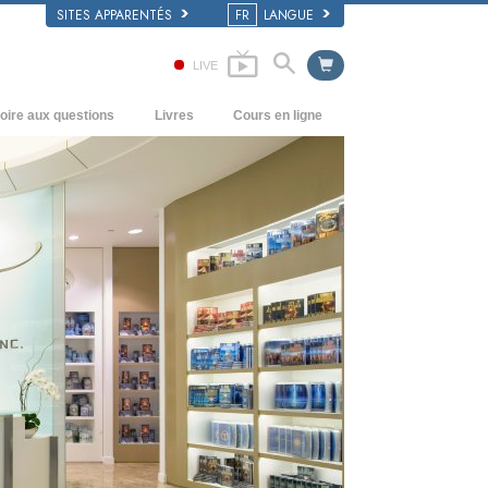
SITES APPARENTÉS
FR
LANGUE
LIVE
oire aux questions
Livres
Cours en ligne
écédents et principes de base
Comment résoudre les conflits
Livres pour débutants
’intérieur d’une église
Les dynamiques de l’existence
Livres audio
rganisation de la Scientologie
Les composantes de la compréhension
conférences d’introduction
Solutions à un environnement
Films
dangereux
Procédés d’assistance pour maladies et
blessures
Intégrité et honnêteté
Le mariage
L’échelle des tons émotionnels