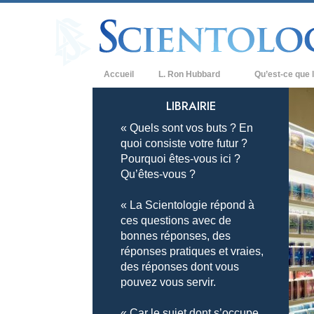
Accueil
L. Ron Hubbard
Qu’est-ce que l
Croyances et prat
LIBRAIRIE
« Quels sont vos buts ? En
Credos et Codes d
quoi consiste votre futur ?
Les scientologues 
Pourquoi êtes-vous ici ?
Qu’êtes-vous ?
Rencontrez un sci
« La Scientologie répond à
À l’intérieur d’une
ces questions avec de
bonnes réponses, des
Les principes de b
réponses pratiques et vraies,
La Dianétique : Un
des réponses dont vous
pouvez vous servir.
Amour et haine –
Qu’est-ce que la 
« Car le sujet dont s’occupe