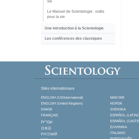
vie
Le Manuel de Scientologie : outils
pour la vie
Une introduction à la Scientologie
Les conférences des classiques
Sites internationaux
ENGLISH (US/International)
MAGYAR
ENGLISH (United Kingdom)
NORSK
DANSK
SVENSKA
FRANÇAIS
ESPAÑOL (LATIN
עברית
ESPAÑOL (CAST
ΕΛΛΗΝΙΚA
日本語
ITALIANO
РУССКИЙ
PORTUGUÊS