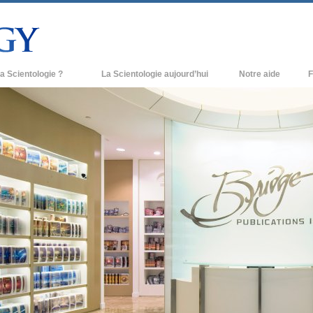
a Scientologie ?
La Scientologie aujourd’hui
Notre aide
F
iques
Églises de Scientologie
Ant
e Scientologie
Nouvelles Églises de Scientologie
À l
et la Scientologie
Organisations avancées
L’o
entologue
Base à terre de Flag
 église
Freewinds
ase de la Scientologie
Apporter la Scientologie au monde
entier
e introduction
David Miscavige - Chef ecclésiastique
de la Scientologie
grandeur ?