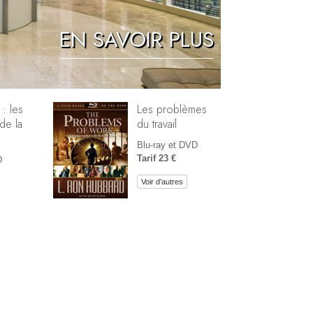
Réponses aux drogues
EN SAVOIR PLUS
Les enfants
Des outils pour le monde du travail
L’éthique et les conditions
 : les
Les problèmes
de la
du travail
La raison de l’oppression
Blu-ray et DVD
Les investigations
Tarif 23 €
D
Les fondements de l’organisation
Voir d’autres
Les fondements des relations publiques
Cibles et buts
La technologie de l’étude
La communication